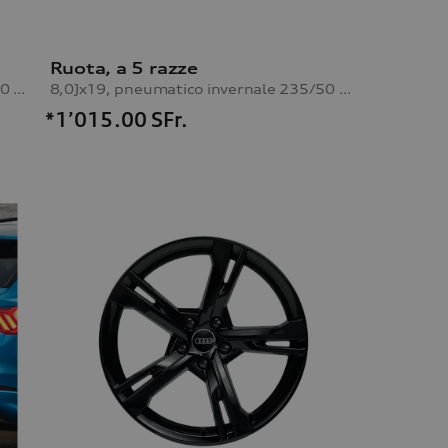
Ruota, a 5 razze
8,0Jx19, pneumatico invernale 235/50 R19 103H XL, destro
8,0Jx19, pneumatico invernale 235/50 R19 103H XL, sinistro
*1’015.00
SFr.