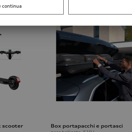
e continua
k scooter
Box portapacchi e portasci
nero brillante, 510 l