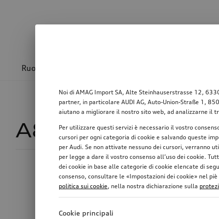
Ruote & cerchioni
Sport & design
Trasport
Noi di AMAG Import SA, Alte Steinhauserstrasse 12, 6330 Ch
partner, in particolare AUDI AG, Auto-Union-Straße 1, 85057
aiutano a migliorare il nostro sito web, ad analizzarne il t
A8 TFSI e
163
Per utilizzare questi servizi è necessario il vostro consens
cursori per ogni categoria di cookie e salvando queste impo
per Audi. Se non attivate nessuno dei cursori, verranno ut
per legge a dare il vostro consenso all’uso dei cookie. Tutt
dei cookie in base alle categorie di cookie elencate di seg
Diametro cerchi
consenso, consultare le «Impostazioni dei cookie» nel piè di
politica sui cookie
, nella nostra dichiarazione sulla
protez
Cookie principali