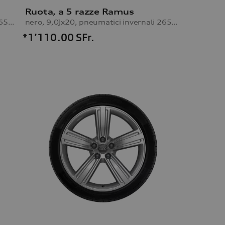
Ruota, a 5 razze Ramus
nero, 9,0Jx20, pneumatici invernali 265/40 R20 104V XL, lato destro
nero, 9,0Jx20, pneumatici invernali 265/40 R20 104V XL, lato sinistro
*1’110.00
SFr.