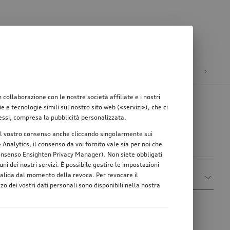
ione
Mobilità elettrica
ollaborazione con le nostre società affiliate e i nostri
e tecnologie simili sul nostro sito web («servizi»), che ci
teressi, compresa la pubblicità personalizzata.
re il vostro consenso anche cliccando singolarmente sui
Analytics, il consenso da voi fornito vale sia per noi che
 consenso Ensighten Privacy Manager). Non siete obbligati
ni dei nostri servizi. È possibile gestire le impostazioni
Ordina per
 valida dal momento della revoca. Per revocare il
Mostra più filtri
Rilevanza
zo dei vostri dati personali sono disponibili nella nostra