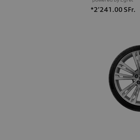
*2’241.00
SFr.