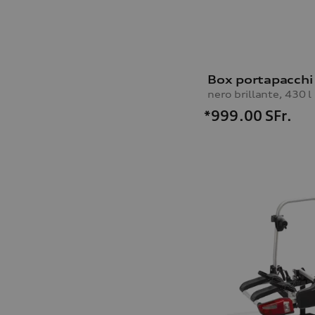
Box portapacchi 
nero brillante, 430 l
*999.00
SFr.