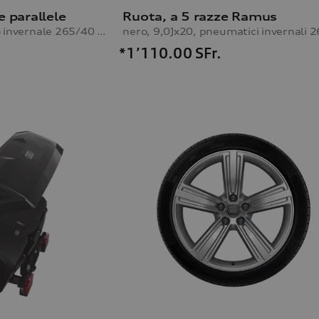
e parallele
Ruota, a 5 razze Ramus
9,0Jx20, pneumatico invernale 265/40 R20 104V XL, sx
*1’110.00
SFr.