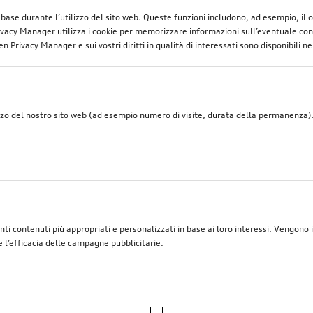
di base durante l’utilizzo del sito web. Queste funzioni includono, ad esempio, il
vacy Manager utilizza i cookie per memorizzare informazioni sull’eventuale cons
n Privacy Manager e sui vostri diritti in qualità di interessati sono disponibili ne
zzo del nostro sito web (ad esempio numero di visite, durata della permanenza). 
nti contenuti più appropriati e personalizzati in base ai loro interessi. Vengono i
e l’efficacia delle campagne pubblicitarie.
Gancio traino
orientabile elettricamente, incl. kit elettrico
*2’900.00
SFr.