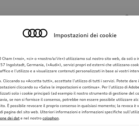
Campo di ricerca
Impostazioni dei cookie
o
Comunicazione
Famiglia
Comfort & protez
am («noi», «ci» o «nostro/a/i/e») utilizziamo sul nostro sito web, da soli o in c
 Ingolstadt, Germania, («Audi»), servizi propri ed esterni che utilizzano cookie 
raffico e l’utilizzo e a visualizzare contenuti personalizzati in base ai vostri in
o. Cliccando su «Accetta tutti», accettate l’utilizzo di tutti i servizi. Potete da
stazioni cliccando su «Salva le impostazioni e continua». Per l’utilizzo di Adobe 
ilizzati solo i cookie principali (ad esempio il nostro strumento di gestione del
avia, se non si fornisce il consenso, potrebbe non essere possibile utilizzare alcu
uito. È possibile revocare il proprio consenso in qualsiasi momento; la revoca è
Direzionale
Idoneo per catene da neve
 pagina del sito web. Ulteriori informazioni e informazioni specifiche sull’utiliz
ione dei dat
e nel nostro
colophon
.