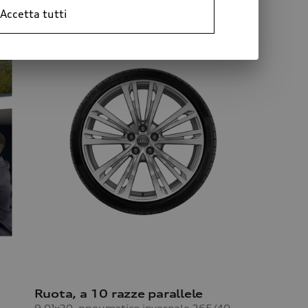
Accetta tutti
Ruota, a 10 razze parallele
9,0Jx20, pneumatico invernale 265/40 R20 104V XL, destro