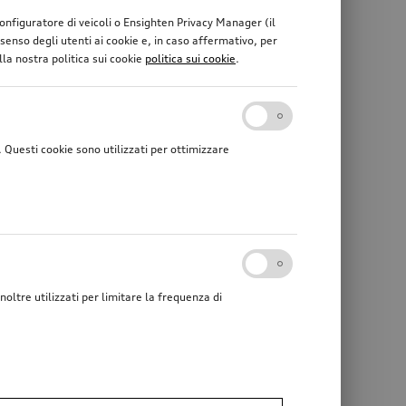
 configuratore di veicoli o Ensighten Privacy Manager (il
enso degli utenti ai cookie e, in caso affermativo, per
lla nostra politica sui cookie
politica sui cookie
.
Questi cookie sono utilizzati per ottimizzare
noltre utilizzati per limitare la frequenza di
Cestello da tetto
orientabile elettricamente, incl. kit elettrico
*2’281.00
SFr.