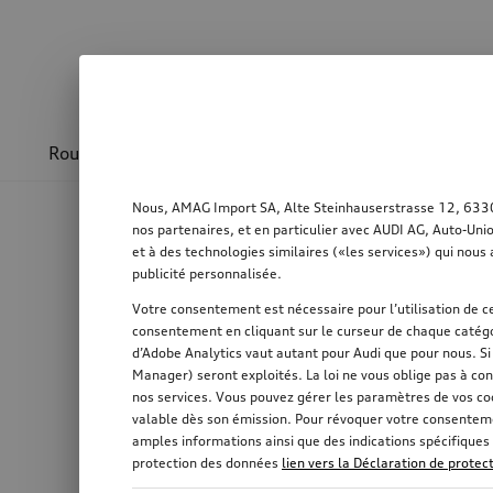
Roues & jantes
Design & sportivité
Transpo
Nous, AMAG Import SA, Alte Steinhauserstrasse 12, 6330 C
nos partenaires, et en particulier avec AUDI AG, Auto-Uni
et à des technologies similaires («les services») qui nous 
publicité personnalisée.
Votre consentement est nécessaire pour l’utilisation de ce
consentement en cliquant sur le curseur de chaque catégo
d’Adobe Analytics vaut autant pour Audi que pour nous. S
Manager) seront exploités. La loi ne vous oblige pas à con
nos services. Vous pouvez gérer les paramètres de vos co
valable dès son émission. Pour révoquer votre consentemen
amples informations ainsi que des indications spécifiques 
protection des données
lien vers la Déclaration de prote