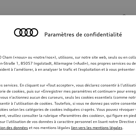
Champ de recherche
Paramètres de confidentialité
rt
Communication
Famille
Confort & protec
ham («nous» ou «notre/nos»), utilisons, sur notre site web, seuls ou en collab
on-Straße 1, 85057 Ingolstadt, Allemagne («Audi»), nos propres services ou des 
aident à l’améliorer, à en analyser le trafic et l’exploitation et à vous présent
s services. En cliquant sur «Tout accepter», vous déclarez consentir à l’utilisa
rie de cookies, puis sur «Enregistrer mes paramètres et continuer» pour enregi
i vous n’actionnez aucun des curseurs, seuls les cookies essentiels (comme not
sentir à l’utilisation de cookies. Toutefois, si vous ne donnez pas votre consent
okies selon les catégories de cookies indiquées ci-après. Vous pouvez révoque
t, veuillez consulter la rubrique «Paramètres des cookies», qui figure en pied
sur l’utilisation de vos données à caractère personnel en lisant notre Directive
ction des données
et nos mentions légales
lien vers les mentions légales
.