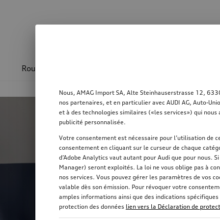
Roues & jantes
Design & sportivité
Transpo
Nous, AMAG Import SA, Alte Steinhauserstrasse 12, 6330 C
Image Teaser
nos partenaires, et en particulier avec AUDI AG, Auto-Uni
et à des technologies similaires («les services») qui nous 
publicité personnalisée.
Votre consentement est nécessaire pour l’utilisation de ce
consentement en cliquant sur le curseur de chaque catégo
d’Adobe Analytics vaut autant pour Audi que pour nous. S
Manager) seront exploités. La loi ne vous oblige pas à con
nos services. Vous pouvez gérer les paramètres de vos co
valable dès son émission. Pour révoquer votre consentemen
amples informations ainsi que des indications spécifiques 
protection des données
lien vers la Déclaration de prote