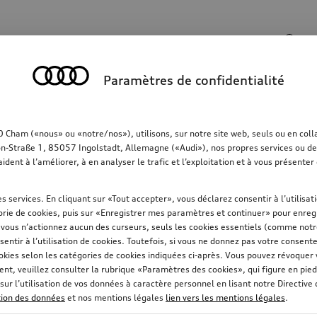
Champ de recherche
Paramètres de confidentialité
rt
Communication
Famille
Confort & protec
ham («nous» ou «notre/nos»), utilisons, sur notre site web, seuls ou en collab
on-Straße 1, 85057 Ingolstadt, Allemagne («Audi»), nos propres services ou des 
aident à l’améliorer, à en analyser le trafic et l’exploitation et à vous présent
s services. En cliquant sur «Tout accepter», vous déclarez consentir à l’utilisa
rie de cookies, puis sur «Enregistrer mes paramètres et continuer» pour enregi
i vous n’actionnez aucun des curseurs, seuls les cookies essentiels (comme not
sentir à l’utilisation de cookies. Toutefois, si vous ne donnez pas votre consent
okies selon les catégories de cookies indiquées ci-après. Vous pouvez révoque
t, veuillez consulter la rubrique «Paramètres des cookies», qui figure en pied
sur l’utilisation de vos données à caractère personnel en lisant notre Directive
ction des données
et nos mentions légales
lien vers les mentions légales
.