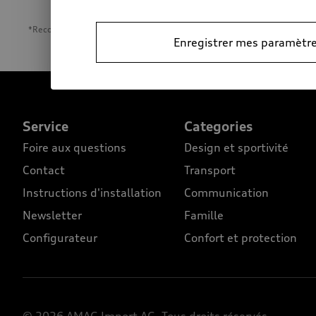
*Recommandation de prix sans engagement de l’importateur AMAG Import S
Enregistrer mes paramètre
Footer Teaser
Service
Categories
Foire aux questions
Design et sportivité
Contact
Transport
Instructions d'installation
Communication
Newsletter
Famille
Configurateur
Confort et protection