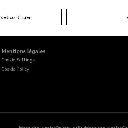
A. TVA en vigueur incluse. Les prix affichés chez le partenaire Audi peuvent
s et continuer
montage et les pièces d’origine Audi nécessaires.
Mentions légales
Cookie Settings
Cookie Policy