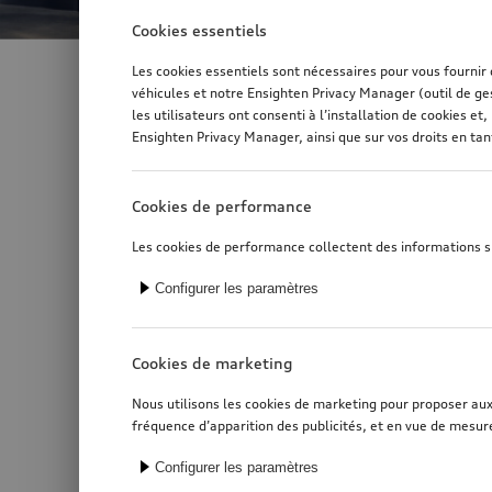
Cookies essentiels
Les cookies essentiels sont nécessaires pour vous fournir
véhicules et notre Ensighten Privacy Manager (outil de ge
les utilisateurs ont consenti à l’installation de cookies 
Text/HTML Teaser
Mentions légales
Ensighten Privacy Manager, ainsi que sur vos droits en ta
AMAG Import AG
Cookies de performance
Audi Division
Alte Steinhauserstrasse 12
Les cookies de performance collectent des informations sur
6330 Cham
Suisse
Configurer les paramètres
Téléphone:
+41 800 10 80 10
Cookies de marketing
E-Mail:
Nous utilisons les cookies de marketing pour proposer aux u
aftersales@amag.ch
fréquence d’apparition des publicités, et en vue de mesure
Configurer les paramètres