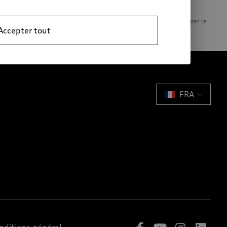
 être différents; des frais supplémentaires peuvent être générés par le
Accepter tout
FRA