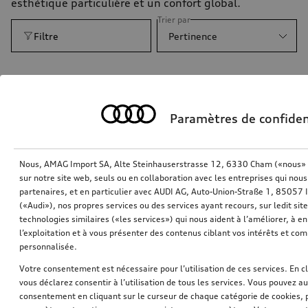
esthétique particulière et un confort global.
Trier par
Filtre
Pertinence
Paramètres de confiden
Nous, AMAG Import SA, Alte Steinhauserstrasse 12, 6330 Cham («nous» o
sur notre site web, seuls ou en collaboration avec les entreprises qui nous
partenaires, et en particulier avec AUDI AG, Auto-Union-Straße 1, 85057
(«Audi»), nos propres services ou des services ayant recours, sur ledit sit
technologies similaires («les services») qui nous aident à l’améliorer, à en 
l’exploitation et à vous présenter des contenus ciblant vos intérêts et com
personnalisée.
Films décoratifs du kit Compétition eleven
Votre consentement est nécessaire pour l’utilisation de ces services. En c
argent glacé métallisé
vous déclarez consentir à l’utilisation de tous les services. Vous pouvez a
*394,00
CHF
consentement en cliquant sur le curseur de chaque catégorie de cookies, 