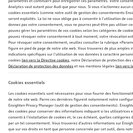
paramètres et continuer» pour enregistrer ces paramètres. Votre consente
1
Analytics vaut autant pour Audi que pour nous. Si vous n’actionnez aucun d
cookies essentiels (comme notre outil de gestion des consentements Ens
Vous avez consulté sur produits
seront exploités. La loi ne vous oblige pas à consentir à l’utilisation de coo
donnez pas votre consentement, vous ne pourrez peut-être pas utiliser cer
pouvez gérer les paramètres de vos cookies selon les catégories de cookie
pouvez révoquer votre consentement à tout moment; votre révocation est
Pour révoquer votre consentement, veuillez consulter la rubrique «Paramè
figure en pied de page de notre site web. Vous trouverez de plus amples i
indications spécifiques sur l’utilisation de vos données à caractère personn
cookies
lien vers la Directive cookies
, notre Déclaration de protection de
Déclaration de protection des données
et nos mentions légales
lien vers 
Cookies essentiels
Les cookies essentiels sont nécessaires pour vous fournir des fonctionnalit
de notre site web. Parmi ces dernières figurent notamment notre configur
Ensighten Privacy Manager (outil de gestion des consentements). Ensight
des cookies pour conserver des informations indiquant si les utilisatrices e
consenti à l’installation de cookies et, le cas échéant, quelles catégories
par un tel consentement. Vous trouverez d’autres informations sur Ensigh
que sur vos droits en tant que personne concernée par cet outil, dans notr