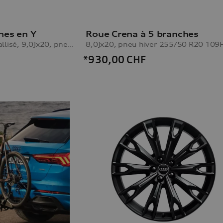
hes en Y
Roue Crena à 5 branches
argent galvano-métallisé, 9,0Jx20, pneu d’hiver 285/45 R20 112V XL, gauche
*930,00
CHF