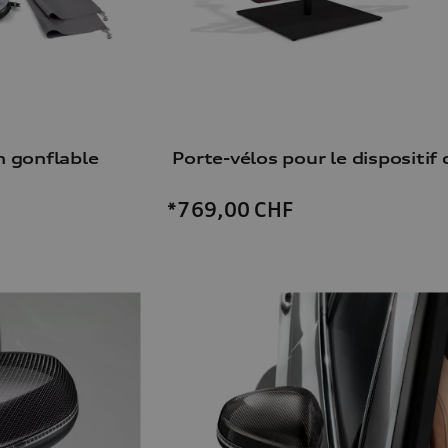
n gonflable
*769,00
CHF