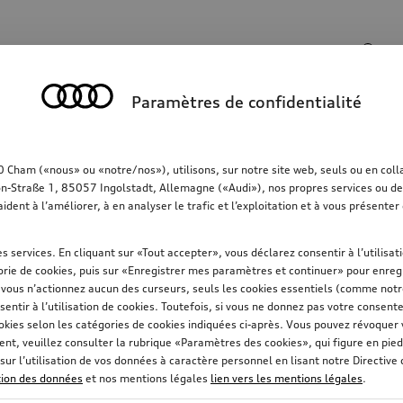
Champ de recherche
Paramètres de confidentialité
rt
Communication
Famille
Confort & protec
ham («nous» ou «notre/nos»), utilisons, sur notre site web, seuls ou en collab
on-Straße 1, 85057 Ingolstadt, Allemagne («Audi»), nos propres services ou des 
aident à l’améliorer, à en analyser le trafic et l’exploitation et à vous présent
s services. En cliquant sur «Tout accepter», vous déclarez consentir à l’utilisa
rie de cookies, puis sur «Enregistrer mes paramètres et continuer» pour enregi
i vous n’actionnez aucun des curseurs, seuls les cookies essentiels (comme not
sentir à l’utilisation de cookies. Toutefois, si vous ne donnez pas votre consent
înes neige
Diamètre de la jante
Fabricant de pneus
okies selon les catégories de cookies indiquées ci-après. Vous pouvez révoque
t, veuillez consulter la rubrique «Paramètres des cookies», qui figure en pied
sur l’utilisation de vos données à caractère personnel en lisant notre Directive
ction des données
et nos mentions légales
lien vers les mentions légales
.