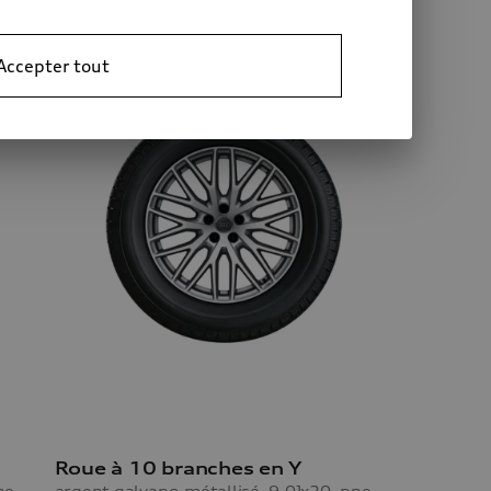
Accepter tout
Roue à 10 branches en Y
argent galvano-métallisé, 9,0Jx20, pneu d’hiver 285/45 R20 112V XL, droite
argent galvano-métallisé, 9,0Jx20, pneu d’hiver 285/45 R20 112V XL, gauche