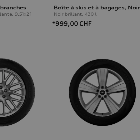
 branches
llante, 9,5Jx21
Noir brillant, 430 l
*999,00
CHF