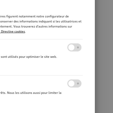
rnières figurent notamment notre configurateur de
nserver des informations indiquant si les utilisatrices et
sentement. Vous trouverez d’autres informations sur
a Directive cookies
.
sont utilisés pour optimiser le site web.
êts. Nous les utilisons aussi pour limiter la
Boîte à skis et à bagages
noir brillant, 510 l
*1 279,00
CHF