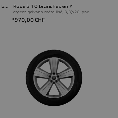
Boîte à skis et à bagages, Noir brillant, 430 l
Roue à 10 branches en Y
argent galvano-métallisé, 9,0Jx20, pneu d’hiver 285/45 R20 112V XL, droite
*970,00
CHF