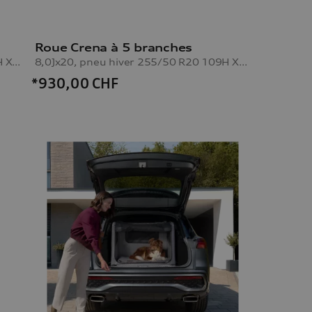
Roue Crena à 5 branches
8,0Jx20, pneu hiver 255/50 R20 109H XL, droite
8,0Jx20, pneu hiver 255/50 R20 109H XL, gauche
*930,00
CHF