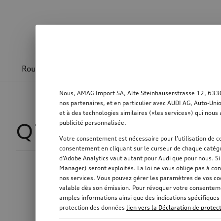
Roues & jantes
Design & sportivité
Transpo
Nous, AMAG Import SA, Alte Steinhauserstrasse 12, 6330 C
nos partenaires, et en particulier avec AUDI AG, Auto-Uni
et à des technologies similaires («les services») qui nous 
publicité personnalisée.
Q7 SUV
192
Votre consentement est nécessaire pour l’utilisation de ce
consentement en cliquant sur le curseur de chaque catégo
d’Adobe Analytics vaut autant pour Audi que pour nous. S
Manager) seront exploités. La loi ne vous oblige pas à con
Compatible avec des cha
nos services. Vous pouvez gérer les paramètres de vos co
valable dès son émission. Pour révoquer votre consentemen
amples informations ainsi que des indications spécifiques 
protection des données
lien vers la Déclaration de prote