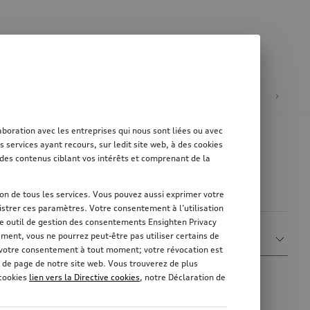
tion
Mobilité électrique
oration avec les entreprises qui nous sont liées ou avec
services ayant recours, sur ledit site web, à des cookies
er des contenus ciblant vos intérêts et comprenant de la
tion de tous les services. Vous pouvez aussi exprimer votre
strer ces paramètres. Votre consentement à l’utilisation
re outil de gestion des consentements Ensighten Privacy
Trier par
ement, vous ne pourrez peut-être pas utiliser certains de
Afficher plus de filtres
Pertinence
r votre consentement à tout moment; votre révocation est
 de page de notre site web. Vous trouverez de plus
 cookies
lien vers la Directive cookies
, notre Déclaration de