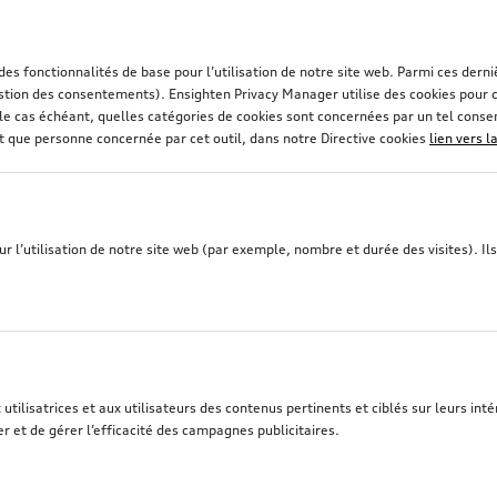
 des fonctionnalités de base pour l’utilisation de notre site web. Parmi ces de
stion des consentements). Ensighten Privacy Manager utilise des cookies pour co
et, le cas échéant, quelles catégories de cookies sont concernées par un tel con
nt que personne concernée par cet outil, dans notre Directive cookies
lien vers l
 l’utilisation de notre site web (par exemple, nombre et durée des visites). Ils 
tilisatrices et aux utilisateurs des contenus pertinents et ciblés sur leurs intér
lage
Panier de toit
r et de gérer l’efficacité des campagnes publicitaires.
escamotable électriquement, avec kit électrique
*2 281,00
CHF