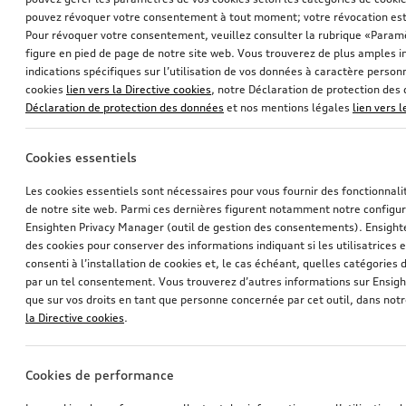
pouvez révoquer votre consentement à tout moment; votre révocation est
Pour révoquer votre consentement, veuillez consulter la rubrique «Paramè
figure en pied de page de notre site web. Vous trouverez de plus amples i
indications spécifiques sur l’utilisation de vos données à caractère personn
cookies
lien vers la Directive cookies
, notre Déclaration de protection de
Déclaration de protection des données
et nos mentions légales
lien vers 
Roue Acumen à 5 branches en V
Roue Acumen à 5 branches en V
Cookies essentiels
noir avec couleurs contrastantes gris quartz et rouge signal, 8,0Jx18, pneu d’hiver 225/40 R18 92V XL, droite
noir avec couleurs contrastantes gris quartz et rouge signal, 8,0Jx18, pneu d’hiver 225/40 R18 92V XL gauche
Les cookies essentiels sont nécessaires pour vous fournir des fonctionnalit
*680,00
CHF
*680,00
CHF
de notre site web. Parmi ces dernières figurent notamment notre configur
Ensighten Privacy Manager (outil de gestion des consentements). Ensight
des cookies pour conserver des informations indiquant si les utilisatrices e
consenti à l’installation de cookies et, le cas échéant, quelles catégories
par un tel consentement. Vous trouverez d’autres informations sur Ensigh
que sur vos droits en tant que personne concernée par cet outil, dans notr
la Directive cookies
.
Cookies de performance