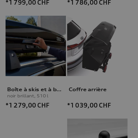
*1 799,00
CHF
*1 786,00
CHF
Boîte à skis et à bagages
Coffre arrière
noir brillant, 510 l
*1 279,00
CHF
*1 039,00
CHF