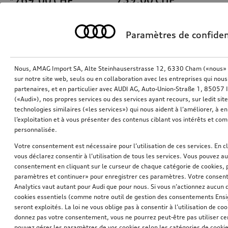
*769,00
CHF
Paramètres de confiden
Nous, AMAG Import SA, Alte Steinhauserstrasse 12, 6330 Cham («nous» o
sur notre site web, seuls ou en collaboration avec les entreprises qui nous
partenaires, et en particulier avec AUDI AG, Auto-Union-Straße 1, 85057
(«Audi»), nos propres services ou des services ayant recours, sur ledit sit
technologies similaires («les services») qui nous aident à l’améliorer, à en 
l’exploitation et à vous présenter des contenus ciblant vos intérêts et com
personnalisée.
Affichage tête haute, Paquet de base
Boîte à skis et à bagages, Noir brillant, 250 l
Votre consentement est nécessaire pour l’utilisation de ces services. En c
Noir brillant, 250 l
vous déclarez consentir à l’utilisation de tous les services. Vous pouvez a
consentement en cliquant sur le curseur de chaque catégorie de cookies, 
*699,00
CHF
*745,00
CHF
paramètres et continuer» pour enregistrer ces paramètres. Votre consente
Analytics vaut autant pour Audi que pour nous. Si vous n’actionnez aucun d
cookies essentiels (comme notre outil de gestion des consentements Ens
seront exploités. La loi ne vous oblige pas à consentir à l’utilisation de coo
donnez pas votre consentement, vous ne pourrez peut-être pas utiliser cer
pouvez gérer les paramètres de vos cookies selon les catégories de cookie