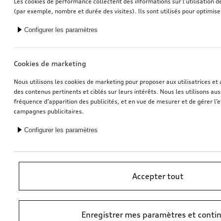
Les cookies de performance collectent des informations sur l’utilisation d
(par exemple, nombre et durée des visites). Ils sont utilisés pour optimise
Roue à 5 branches à montage en parallèle
Roue à 5 branches à montage en parallèle
Configurer les paramètres
6,5Jx17, pneu d’hiver 205/50 R17 93H XL, droite
6,5Jx17, pneu d’hiver 205/50 R17 93H XL, gauche
*560,00
CHF
*560,00
CHF
Cookies de marketing
Nous utilisons les cookies de marketing pour proposer aux utilisatrices et 
des contenus pertinents et ciblés sur leurs intérêts. Nous les utilisons auss
fréquence d’apparition des publicités, et en vue de mesurer et de gérer l’e
campagnes publicitaires.
Configurer les paramètres
Accepter tout
Dashcam (Universal Traffic Recorder 2.0)
Poussette Audi
Caméras avant et arrière
Enregistrer mes paramètres et conti
*545,00
CHF
*528,00
CHF