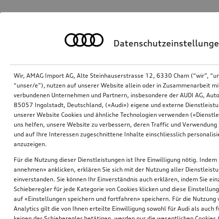
Datenschutzeinstellung
Wir, AMAG Import AG, Alte Steinhauserstrasse 12, 6330 Cham (“wir”, “u
“unser/e”), nutzen auf unserer Website allein oder in Zusammenarbeit mi
verbundenen Unternehmen und Partnern, insbesondere der AUDI AG, Auto
85057 Ingolstadt, Deutschland, («Audi») eigene und externe Dienstleistu
unserer Website Cookies und ähnliche Technologien verwenden («Dienstle
uns helfen, unsere Website zu verbessern, deren Traffic und Verwendung 
und auf Ihre Interessen zugeschnittene Inhalte einschliesslich personali
anzuzeigen.
Für die Nutzung dieser Dienstleistungen ist Ihre Einwilligung nötig. Indem 
annehmen» anklicken, erklären Sie sich mit der Nutzung aller Dienstleist
einverstanden. Sie können Ihr Einverständnis auch erklären, indem Sie ein
Schieberegler für jede Kategorie von Cookies klicken und diese Einstellun
auf «Einstellungen speichern und fortfahren» speichern. Für die Nutzung
Analytics gilt die von Ihnen erteilte Einwilligung sowohl für Audi als auch 
keinen der Schieberegler betätigen, werden nur die wesentlichen Cookies (