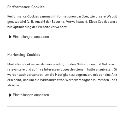
Performance-Cookies
Performance-Cookies sammeln Informationen darüber, wie unsere Websi
genutzt wird (z. B. Anzahl der Besuche, Verweildauer). Diese Cookies wer
zur Optimierung der Website verwendet.
Einstellungen anpassen
Marketing-Cookies
Marketing-Cookies werden eingesetzt, um den Nutzerinnen und Nutzern
relevantere und auf ihre Interessen zugeschnittene Inhalte anzubieten. S
werden auch verwendet, um die Häufigkeit zu begrenzen, mit der eine An
erscheint, und um die Wirksamkeit von Werbekampagnen zu messen und 
steuern.
Einstellungen anpassen
*Unverbindliche Preisempfehlung der Importeurin AMAG Import AG. Inkl.
gesetzlicher MwSt. Preise beim Audi Partner können abweichen; weitere
Kosten können durch Montage und notwendige Audi Original Teile