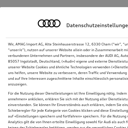
Datenschutzeinstellung
Wir, AMAG Import AG, Alte Steinhauserstrasse 12, 6330 Cham (“wir”, “u
“unser/e”), nutzen auf unserer Website allein oder in Zusammenarbeit mi
verbundenen Unternehmen und Partnern, insbesondere der AUDI AG, Auto
85057 Ingolstadt, Deutschland, («Audi») eigene und externe Dienstleistu
unserer Website Cookies und ähnliche Technologien verwenden («Dienstle
uns helfen, unsere Website zu verbessern, deren Traffic und Verwendung 
und auf Ihre Interessen zugeschnittene Inhalte einschliesslich personali
anzuzeigen.
Für die Nutzung dieser Dienstleistungen ist Ihre Einwilligung nötig. Indem 
annehmen» anklicken, erklären Sie sich mit der Nutzung aller Dienstleist
einverstanden. Sie können Ihr Einverständnis auch erklären, indem Sie ein
Schieberegler für jede Kategorie von Cookies klicken und diese Einstellun
auf «Einstellungen speichern und fortfahren» speichern. Für die Nutzung
Analytics gilt die von Ihnen erteilte Einwilligung sowohl für Audi als auch 
keinen der Schieberegler betätigen, werden nur die wesentlichen Cookies (