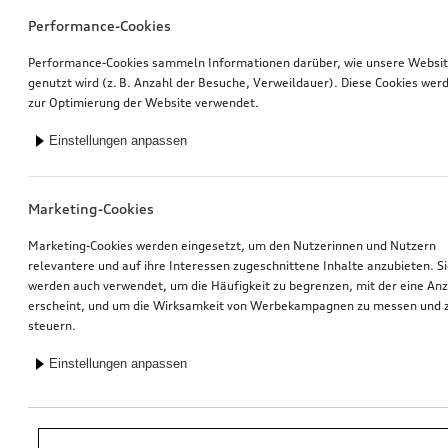
Performance-Cookies
Performance-Cookies sammeln Informationen darüber, wie unsere Websi
genutzt wird (z. B. Anzahl der Besuche, Verweildauer). Diese Cookies wer
zur Optimierung der Website verwendet.
Einstellungen anpassen
Marketing-Cookies
Marketing-Cookies werden eingesetzt, um den Nutzerinnen und Nutzern
relevantere und auf ihre Interessen zugeschnittene Inhalte anzubieten. S
werden auch verwendet, um die Häufigkeit zu begrenzen, mit der eine An
erscheint, und um die Wirksamkeit von Werbekampagnen zu messen und 
steuern.
Einstellungen anpassen
*Unverbindliche Preisempfehlung der Importeurin AMAG Import AG. Inkl.
gesetzlicher MwSt. Preise beim Audi Partner können abweichen; weitere
Kosten können durch Montage und notwendige Audi Original Teile