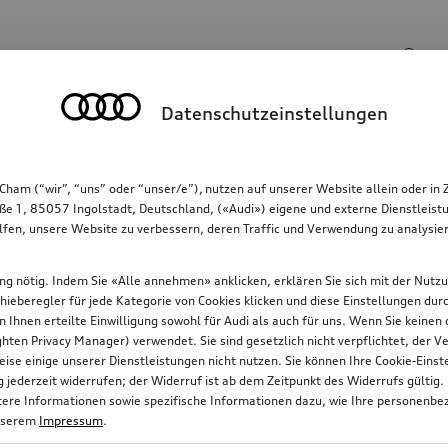
Suchbegriff
Datenschutzeinstellungen
Kommunikation
Familie
Komfort & Schutz
Cham (“wir”, “uns” oder “unser/e”), nutzen auf unserer Website allein oder
ße 1, 85057 Ingolstadt, Deutschland, («Audi») eigene und externe Dienstleistu
lfen, unsere Website zu verbessern, deren Traffic und Verwendung zu analysier
gung nötig. Indem Sie «Alle annehmen» anklicken, erklären Sie sich mit der Nutz
chieberegler für jede Kategorie von Cookies klicken und diese Einstellungen du
on Ihnen erteilte Einwilligung sowohl für Audi als auch für uns. Wenn Sie keine
ten Privacy Manager) verwendet. Sie sind gesetzlich nicht verpflichtet, der
ise einige unserer Dienstleistungen nicht nutzen. Sie können Ihre Cookie-Ein
jederzeit widerrufen; der Widerruf ist ab dem Zeitpunkt des Widerrufs gültig.
itere Informationen sowie spezifische Informationen dazu, wie Ihre personenbe
nserem
Impressum
.