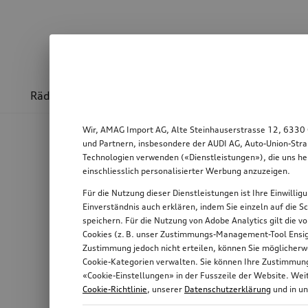
Räder & Felgen
Sport & Design
Transport
Wir, AMAG Import AG, Alte Steinhauserstrasse 12, 6330 
und Partnern, insbesondere der AUDI AG, Auto-Union-Stra
Technologien verwenden («Dienstleistungen»), die uns he
einschliesslich personalisierter Werbung anzuzeigen.
Für die Nutzung dieser Dienstleistungen ist Ihre Einwilli
Einverständnis auch erklären, indem Sie einzeln auf die S
speichern. Für die Nutzung von Adobe Analytics gilt die v
Cookies (z. B. unser Zustimmungs-Management-Tool Ensigh
Zustimmung jedoch nicht erteilen, können Sie möglicherwe
Cookie-Kategorien verwalten. Sie können Ihre Zustimmung 
«Cookie-Einstellungen» in der Fusszeile der Website. We
Cookie-Richtlinie
, unserer
Datenschutzerklärung
und in u