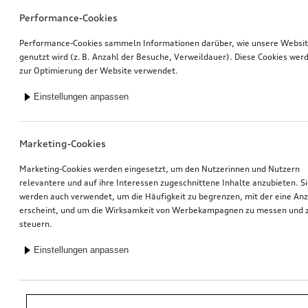
Performance-Cookies
Performance-Cookies sammeln Informationen darüber, wie unsere Websi
genutzt wird (z. B. Anzahl der Besuche, Verweildauer). Diese Cookies wer
zur Optimierung der Website verwendet.
Einstellungen anpassen
Marketing-Cookies
Marketing-Cookies werden eingesetzt, um den Nutzerinnen und Nutzern
relevantere und auf ihre Interessen zugeschnittene Inhalte anzubieten. S
werden auch verwendet, um die Häufigkeit zu begrenzen, mit der eine An
erscheint, und um die Wirksamkeit von Werbekampagnen zu messen und 
steuern.
Einstellungen anpassen
*Unverbindliche Preisempfehlung der Importeurin AMAG Import AG. Inkl.
gesetzlicher MwSt. Preise beim Audi Partner können abweichen; weitere
Kosten können durch Montage und notwendige Audi Original Teile