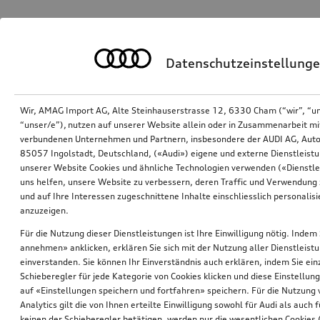
Datenschutzeinstellung
Wir, AMAG Import AG, Alte Steinhauserstrasse 12, 6330 Cham (“wir”, “u
“unser/e”), nutzen auf unserer Website allein oder in Zusammenarbeit mi
verbundenen Unternehmen und Partnern, insbesondere der AUDI AG, Auto
85057 Ingolstadt, Deutschland, («Audi») eigene und externe Dienstleistu
unserer Website Cookies und ähnliche Technologien verwenden («Dienstle
uns helfen, unsere Website zu verbessern, deren Traffic und Verwendung 
und auf Ihre Interessen zugeschnittene Inhalte einschliesslich personali
anzuzeigen.
Für die Nutzung dieser Dienstleistungen ist Ihre Einwilligung nötig. Indem 
annehmen» anklicken, erklären Sie sich mit der Nutzung aller Dienstleist
einverstanden. Sie können Ihr Einverständnis auch erklären, indem Sie ein
Schieberegler für jede Kategorie von Cookies klicken und diese Einstellun
auf «Einstellungen speichern und fortfahren» speichern. Für die Nutzung
Analytics gilt die von Ihnen erteilte Einwilligung sowohl für Audi als auch 
keinen der Schieberegler betätigen, werden nur die wesentlichen Cookies (