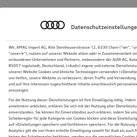
Datenschutzeinstellung
Wir, AMAG Import AG, Alte Steinhauserstrasse 12, 6330 Cham (“wir”, “u
“unser/e”), nutzen auf unserer Website allein oder in Zusammenarbeit mi
verbundenen Unternehmen und Partnern, insbesondere der AUDI AG, Auto
85057 Ingolstadt, Deutschland, («Audi») eigene und externe Dienstleistu
unserer Website Cookies und ähnliche Technologien verwenden («Dienstle
uns helfen, unsere Website zu verbessern, deren Traffic und Verwendung 
und auf Ihre Interessen zugeschnittene Inhalte einschliesslich personali
anzuzeigen.
Für die Nutzung dieser Dienstleistungen ist Ihre Einwilligung nötig. Indem 
annehmen» anklicken, erklären Sie sich mit der Nutzung aller Dienstleist
einverstanden. Sie können Ihr Einverständnis auch erklären, indem Sie ein
Schieberegler für jede Kategorie von Cookies klicken und diese Einstellun
auf «Einstellungen speichern und fortfahren» speichern. Für die Nutzung
Analytics gilt die von Ihnen erteilte Einwilligung sowohl für Audi als auch 
keinen der Schieberegler betätigen, werden nur die wesentlichen Cookies (