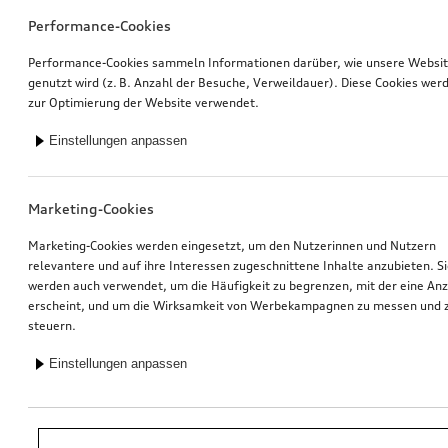
Performance-Cookies
Performance-Cookies sammeln Informationen darüber, wie unsere Websi
genutzt wird (z. B. Anzahl der Besuche, Verweildauer). Diese Cookies wer
zur Optimierung der Website verwendet.
Einstellungen anpassen
Marketing-Cookies
Marketing-Cookies werden eingesetzt, um den Nutzerinnen und Nutzern
relevantere und auf ihre Interessen zugeschnittene Inhalte anzubieten. S
werden auch verwendet, um die Häufigkeit zu begrenzen, mit der eine An
erscheint, und um die Wirksamkeit von Werbekampagnen zu messen und 
steuern.
Einstellungen anpassen
*Unverbindliche Preisempfehlung der Importeurin AMAG Import AG. Inkl.
gesetzlicher MwSt. Preise beim Audi Partner können abweichen; weitere
Kosten können durch Montage und notwendige Audi Original Teile