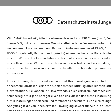
Datenschutzeinstellung
Wir, AMAG Import AG, Alte Steinhauserstrasse 12, 6330 Cham (“wir”, “u
“unser/e”), nutzen auf unserer Website allein oder in Zusammenarbeit mi
verbundenen Unternehmen und Partnern, insbesondere der AUDI AG, Auto
85057 Ingolstadt, Deutschland, («Audi») eigene und externe Dienstleistu
unserer Website Cookies und ähnliche Technologien verwenden («Dienstle
uns helfen, unsere Website zu verbessern, deren Traffic und Verwendung 
und auf Ihre Interessen zugeschnittene Inhalte einschliesslich personali
anzuzeigen.
Für die Nutzung dieser Dienstleistungen ist Ihre Einwilligung nötig. Indem 
annehmen» anklicken, erklären Sie sich mit der Nutzung aller Dienstleist
einverstanden. Sie können Ihr Einverständnis auch erklären, indem Sie ein
Schieberegler für jede Kategorie von Cookies klicken und diese Einstellun
auf «Einstellungen speichern und fortfahren» speichern. Für die Nutzung
Analytics gilt die von Ihnen erteilte Einwilligung sowohl für Audi als auch 
keinen der Schieberegler betätigen, werden nur die wesentlichen Cookies (