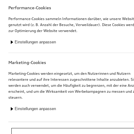
Performance-Cookies
Performance-Cookies sammeln Informationen darüber, wie unsere Websi
genutzt wird (z. B. Anzahl der Besuche, Verweildauer). Diese Cookies wer
zur Optimierung der Website verwendet.
Einstellungen anpassen
Marketing-Cookies
Marketing-Cookies werden eingesetzt, um den Nutzerinnen und Nutzern
relevantere und auf ihre Interessen zugeschnittene Inhalte anzubieten. S
werden auch verwendet, um die Häufigkeit zu begrenzen, mit der eine An
erscheint, und um die Wirksamkeit von Werbekampagnen zu messen und 
steuern.
Einstellungen anpassen
*Unverbindliche Preisempfehlung der Importeurin AMAG Import AG. Inkl.
gesetzlicher MwSt. Preise beim Audi Partner können abweichen; weitere
Kosten können durch Montage und notwendige Audi Original Teile