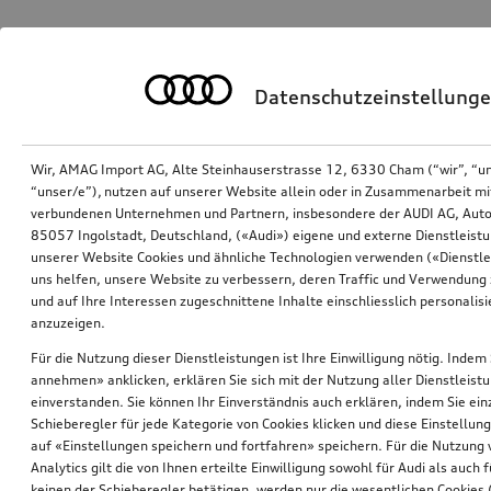
Datenschutzeinstellung
Wir, AMAG Import AG, Alte Steinhauserstrasse 12, 6330 Cham (“wir”, “u
“unser/e”), nutzen auf unserer Website allein oder in Zusammenarbeit mi
verbundenen Unternehmen und Partnern, insbesondere der AUDI AG, Auto
85057 Ingolstadt, Deutschland, («Audi») eigene und externe Dienstleistu
unserer Website Cookies und ähnliche Technologien verwenden («Dienstle
uns helfen, unsere Website zu verbessern, deren Traffic und Verwendung 
und auf Ihre Interessen zugeschnittene Inhalte einschliesslich personali
anzuzeigen.
Für die Nutzung dieser Dienstleistungen ist Ihre Einwilligung nötig. Indem 
annehmen» anklicken, erklären Sie sich mit der Nutzung aller Dienstleist
einverstanden. Sie können Ihr Einverständnis auch erklären, indem Sie ein
Schieberegler für jede Kategorie von Cookies klicken und diese Einstellun
auf «Einstellungen speichern und fortfahren» speichern. Für die Nutzung
Analytics gilt die von Ihnen erteilte Einwilligung sowohl für Audi als auch 
keinen der Schieberegler betätigen, werden nur die wesentlichen Cookies (