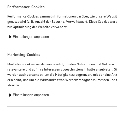
Performance-Cookies
Performance-Cookies sammeln Informationen darüber, wie unsere Websi
genutzt wird (z. B. Anzahl der Besuche, Verweildauer). Diese Cookies wer
zur Optimierung der Website verwendet.
Einstellungen anpassen
Marketing-Cookies
Marketing-Cookies werden eingesetzt, um den Nutzerinnen und Nutzern
relevantere und auf ihre Interessen zugeschnittene Inhalte anzubieten. S
werden auch verwendet, um die Häufigkeit zu begrenzen, mit der eine An
erscheint, und um die Wirksamkeit von Werbekampagnen zu messen und 
steuern.
Einstellungen anpassen
*Unverbindliche Preisempfehlung der Importeurin AMAG Import AG. Inkl.
gesetzlicher MwSt. Preise beim Audi Partner können abweichen; weitere
Kosten können durch Montage und notwendige Audi Original Teile