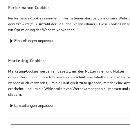
Performance-Cookies
Performance-Cookies sammeln Informationen darüber, wie unsere Websi
genutzt wird (z. B. Anzahl der Besuche, Verweildauer). Diese Cookies wer
zur Optimierung der Website verwendet.
Einstellungen anpassen
Marketing-Cookies
Marketing-Cookies werden eingesetzt, um den Nutzerinnen und Nutzern
relevantere und auf ihre Interessen zugeschnittene Inhalte anzubieten. S
werden auch verwendet, um die Häufigkeit zu begrenzen, mit der eine An
erscheint, und um die Wirksamkeit von Werbekampagnen zu messen und 
steuern.
Einstellungen anpassen
*Unverbindliche Preisempfehlung der Importeurin AMAG Import AG. Inkl.
gesetzlicher MwSt. Preise beim Audi Partner können abweichen; weitere
Kosten können durch Montage und notwendige Audi Original Teile