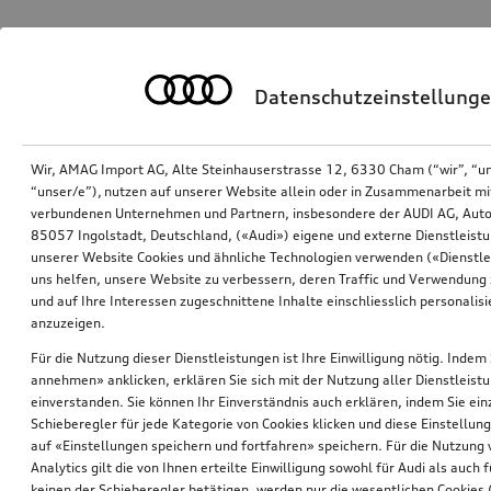
Datenschutzeinstellung
Wir, AMAG Import AG, Alte Steinhauserstrasse 12, 6330 Cham (“wir”, “u
“unser/e”), nutzen auf unserer Website allein oder in Zusammenarbeit mi
verbundenen Unternehmen und Partnern, insbesondere der AUDI AG, Auto
85057 Ingolstadt, Deutschland, («Audi») eigene und externe Dienstleistu
unserer Website Cookies und ähnliche Technologien verwenden («Dienstle
uns helfen, unsere Website zu verbessern, deren Traffic und Verwendung 
und auf Ihre Interessen zugeschnittene Inhalte einschliesslich personali
anzuzeigen.
Für die Nutzung dieser Dienstleistungen ist Ihre Einwilligung nötig. Indem 
annehmen» anklicken, erklären Sie sich mit der Nutzung aller Dienstleist
einverstanden. Sie können Ihr Einverständnis auch erklären, indem Sie ein
Schieberegler für jede Kategorie von Cookies klicken und diese Einstellun
auf «Einstellungen speichern und fortfahren» speichern. Für die Nutzung
Analytics gilt die von Ihnen erteilte Einwilligung sowohl für Audi als auch 
keinen der Schieberegler betätigen, werden nur die wesentlichen Cookies (