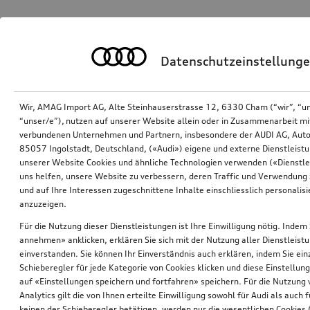
Datenschutzeinstellung
Wir, AMAG Import AG, Alte Steinhauserstrasse 12, 6330 Cham (“wir”, “u
“unser/e”), nutzen auf unserer Website allein oder in Zusammenarbeit mi
verbundenen Unternehmen und Partnern, insbesondere der AUDI AG, Auto
85057 Ingolstadt, Deutschland, («Audi») eigene und externe Dienstleistu
unserer Website Cookies und ähnliche Technologien verwenden («Dienstle
uns helfen, unsere Website zu verbessern, deren Traffic und Verwendung 
und auf Ihre Interessen zugeschnittene Inhalte einschliesslich personali
anzuzeigen.
Für die Nutzung dieser Dienstleistungen ist Ihre Einwilligung nötig. Indem 
annehmen» anklicken, erklären Sie sich mit der Nutzung aller Dienstleist
einverstanden. Sie können Ihr Einverständnis auch erklären, indem Sie ein
Schieberegler für jede Kategorie von Cookies klicken und diese Einstellun
auf «Einstellungen speichern und fortfahren» speichern. Für die Nutzung
Analytics gilt die von Ihnen erteilte Einwilligung sowohl für Audi als auch 
keinen der Schieberegler betätigen, werden nur die wesentlichen Cookies (