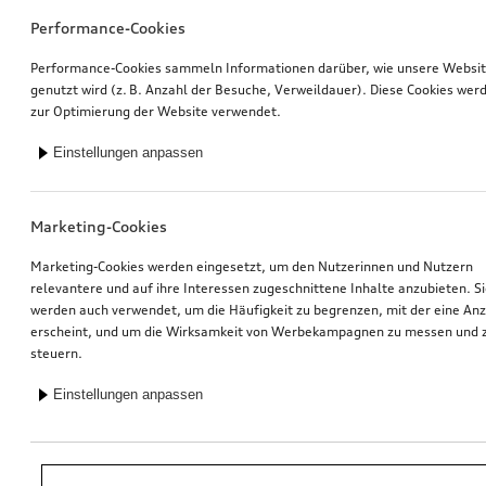
Performance-Cookies
Performance-Cookies sammeln Informationen darüber, wie unsere Websi
genutzt wird (z. B. Anzahl der Besuche, Verweildauer). Diese Cookies wer
zur Optimierung der Website verwendet.
Einstellungen anpassen
Marketing-Cookies
Marketing-Cookies werden eingesetzt, um den Nutzerinnen und Nutzern
relevantere und auf ihre Interessen zugeschnittene Inhalte anzubieten. S
werden auch verwendet, um die Häufigkeit zu begrenzen, mit der eine An
erscheint, und um die Wirksamkeit von Werbekampagnen zu messen und 
steuern.
Einstellungen anpassen
*Unverbindliche Preisempfehlung der Importeurin AMAG Import AG. Inkl.
gesetzlicher MwSt. Preise beim Audi Partner können abweichen; weitere
Kosten können durch Montage und notwendige Audi Original Teile