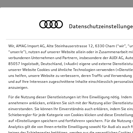
Datenschutzeinstellung
Wir, AMAG Import AG, Alte Steinhauserstrasse 12, 6330 Cham (“wir”, “u
“unser/e”), nutzen auf unserer Website allein oder in Zusammenarbeit mi
verbundenen Unternehmen und Partnern, insbesondere der AUDI AG, Auto
85057 Ingolstadt, Deutschland, («Audi») eigene und externe Dienstleistu
unserer Website Cookies und ähnliche Technologien verwenden («Dienstle
uns helfen, unsere Website zu verbessern, deren Traffic und Verwendung 
und auf Ihre Interessen zugeschnittene Inhalte einschliesslich personali
anzuzeigen.
Für die Nutzung dieser Dienstleistungen ist Ihre Einwilligung nötig. Indem 
annehmen» anklicken, erklären Sie sich mit der Nutzung aller Dienstleist
einverstanden. Sie können Ihr Einverständnis auch erklären, indem Sie ein
Schieberegler für jede Kategorie von Cookies klicken und diese Einstellun
auf «Einstellungen speichern und fortfahren» speichern. Für die Nutzung
Analytics gilt die von Ihnen erteilte Einwilligung sowohl für Audi als auch 
keinen der Schieberegler betätigen, werden nur die wesentlichen Cookies (