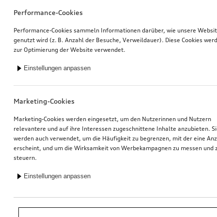
Performance-Cookies
Performance-Cookies sammeln Informationen darüber, wie unsere Websi
genutzt wird (z. B. Anzahl der Besuche, Verweildauer). Diese Cookies wer
zur Optimierung der Website verwendet.
Einstellungen anpassen
Marketing-Cookies
Marketing-Cookies werden eingesetzt, um den Nutzerinnen und Nutzern
relevantere und auf ihre Interessen zugeschnittene Inhalte anzubieten. S
werden auch verwendet, um die Häufigkeit zu begrenzen, mit der eine An
erscheint, und um die Wirksamkeit von Werbekampagnen zu messen und 
steuern.
Einstellungen anpassen
*Unverbindliche Preisempfehlung der Importeurin AMAG Import AG. Inkl.
gesetzlicher MwSt. Preise beim Audi Partner können abweichen; weitere
Kosten können durch Montage und notwendige Audi Original Teile