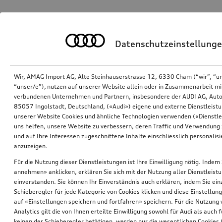
Datenschutzeinstellung
Wir, AMAG Import AG, Alte Steinhauserstrasse 12, 6330 Cham (“wir”, “u
“unser/e”), nutzen auf unserer Website allein oder in Zusammenarbeit mi
verbundenen Unternehmen und Partnern, insbesondere der AUDI AG, Auto
85057 Ingolstadt, Deutschland, («Audi») eigene und externe Dienstleistu
unserer Website Cookies und ähnliche Technologien verwenden («Dienstle
uns helfen, unsere Website zu verbessern, deren Traffic und Verwendung 
und auf Ihre Interessen zugeschnittene Inhalte einschliesslich personali
anzuzeigen.
Für die Nutzung dieser Dienstleistungen ist Ihre Einwilligung nötig. Indem 
annehmen» anklicken, erklären Sie sich mit der Nutzung aller Dienstleist
einverstanden. Sie können Ihr Einverständnis auch erklären, indem Sie ein
Schieberegler für jede Kategorie von Cookies klicken und diese Einstellun
auf «Einstellungen speichern und fortfahren» speichern. Für die Nutzung
Analytics gilt die von Ihnen erteilte Einwilligung sowohl für Audi als auch 
keinen der Schieberegler betätigen, werden nur die wesentlichen Cookies (