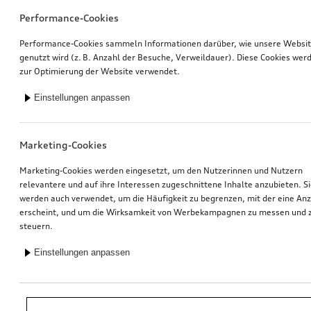
Performance-Cookies
Performance-Cookies sammeln Informationen darüber, wie unsere Websi
genutzt wird (z. B. Anzahl der Besuche, Verweildauer). Diese Cookies wer
zur Optimierung der Website verwendet.
Einstellungen anpassen
Marketing-Cookies
Marketing-Cookies werden eingesetzt, um den Nutzerinnen und Nutzern
relevantere und auf ihre Interessen zugeschnittene Inhalte anzubieten. S
werden auch verwendet, um die Häufigkeit zu begrenzen, mit der eine An
erscheint, und um die Wirksamkeit von Werbekampagnen zu messen und 
steuern.
Einstellungen anpassen
*Unverbindliche Preisempfehlung der Importeurin AMAG Import AG. Inkl.
gesetzlicher MwSt. Preise beim Audi Partner können abweichen; weitere
Kosten können durch Montage und notwendige Audi Original Teile