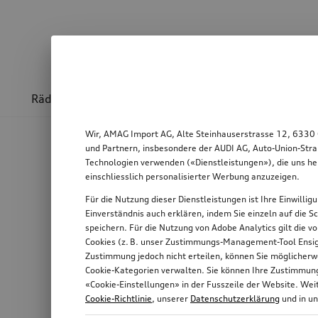
Räder & Felgen
Sport & Design
Transport
Wir, AMAG Import AG, Alte Steinhauserstrasse 12, 6330 
und Partnern, insbesondere der AUDI AG, Auto-Union-Stra
Technologien verwenden («Dienstleistungen»), die uns he
einschliesslich personalisierter Werbung anzuzeigen.
Für die Nutzung dieser Dienstleistungen ist Ihre Einwilli
Einverständnis auch erklären, indem Sie einzeln auf die S
speichern. Für die Nutzung von Adobe Analytics gilt die v
Cookies (z. B. unser Zustimmungs-Management-Tool Ensigh
Zustimmung jedoch nicht erteilen, können Sie möglicherwe
Cookie-Kategorien verwalten. Sie können Ihre Zustimmung 
«Cookie-Einstellungen» in der Fusszeile der Website. We
Cookie-Richtlinie
, unserer
Datenschutzerklärung
und in u