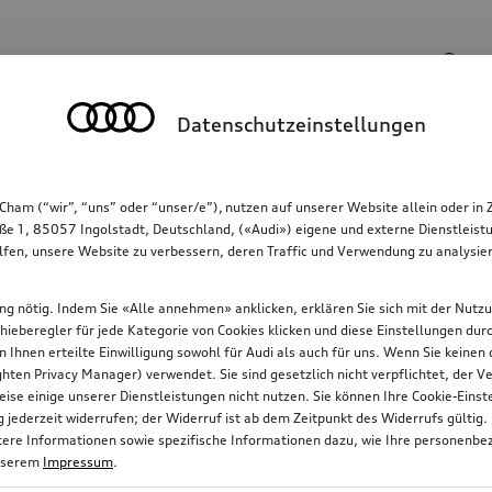
Suchbegriff
Datenschutzeinstellungen
Kommunikation
Familie
Komfort & Schutz
Cham (“wir”, “uns” oder “unser/e”), nutzen auf unserer Website allein oder
ße 1, 85057 Ingolstadt, Deutschland, («Audi») eigene und externe Dienstleistu
lfen, unsere Website zu verbessern, deren Traffic und Verwendung zu analysier
gung nötig. Indem Sie «Alle annehmen» anklicken, erklären Sie sich mit der Nutz
chieberegler für jede Kategorie von Cookies klicken und diese Einstellungen du
on Ihnen erteilte Einwilligung sowohl für Audi als auch für uns. Wenn Sie keine
ten Privacy Manager) verwendet. Sie sind gesetzlich nicht verpflichtet, der
ise einige unserer Dienstleistungen nicht nutzen. Sie können Ihre Cookie-Ein
jederzeit widerrufen; der Widerruf ist ab dem Zeitpunkt des Widerrufs gültig.
itere Informationen sowie spezifische Informationen dazu, wie Ihre personenbe
nserem
Impressum
.