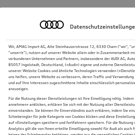
Datenschutzeinstellung
Wir, AMAG Import AG, Alte Steinhauserstrasse 12, 6330 Cham (“wir”, “u
“unser/e”), nutzen auf unserer Website allein oder in Zusammenarbeit mi
verbundenen Unternehmen und Partnern, insbesondere der AUDI AG, Auto
85057 Ingolstadt, Deutschland, («Audi») eigene und externe Dienstleistu
unserer Website Cookies und ähnliche Technologien verwenden («Dienstle
uns helfen, unsere Website zu verbessern, deren Traffic und Verwendung 
und auf Ihre Interessen zugeschnittene Inhalte einschliesslich personali
anzuzeigen.
Für die Nutzung dieser Dienstleistungen ist Ihre Einwilligung nötig. Indem 
annehmen» anklicken, erklären Sie sich mit der Nutzung aller Dienstleist
einverstanden. Sie können Ihr Einverständnis auch erklären, indem Sie ein
Schieberegler für jede Kategorie von Cookies klicken und diese Einstellun
auf «Einstellungen speichern und fortfahren» speichern. Für die Nutzung
Analytics gilt die von Ihnen erteilte Einwilligung sowohl für Audi als auch 
keinen der Schieberegler betätigen, werden nur die wesentlichen Cookies (