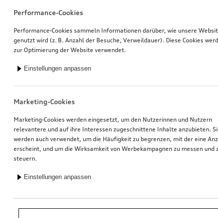
Performance-Cookies
Performance-Cookies sammeln Informationen darüber, wie unsere Websi
genutzt wird (z. B. Anzahl der Besuche, Verweildauer). Diese Cookies wer
zur Optimierung der Website verwendet.
Einstellungen anpassen
Marketing-Cookies
Marketing-Cookies werden eingesetzt, um den Nutzerinnen und Nutzern
relevantere und auf ihre Interessen zugeschnittene Inhalte anzubieten. S
werden auch verwendet, um die Häufigkeit zu begrenzen, mit der eine An
erscheint, und um die Wirksamkeit von Werbekampagnen zu messen und 
steuern.
Einstellungen anpassen
*Unverbindliche Preisempfehlung der Importeurin AMAG Import AG. Inkl.
gesetzlicher MwSt. Preise beim Audi Partner können abweichen; weitere
Kosten können durch Montage und notwendige Audi Original Teile