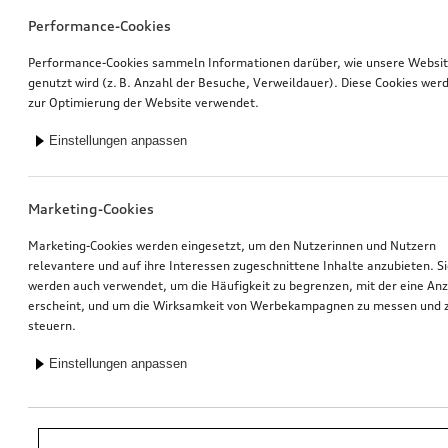
Performance-Cookies
Performance-Cookies sammeln Informationen darüber, wie unsere Websi
genutzt wird (z. B. Anzahl der Besuche, Verweildauer). Diese Cookies wer
zur Optimierung der Website verwendet.
Einstellungen anpassen
Marketing-Cookies
Marketing-Cookies werden eingesetzt, um den Nutzerinnen und Nutzern
relevantere und auf ihre Interessen zugeschnittene Inhalte anzubieten. S
werden auch verwendet, um die Häufigkeit zu begrenzen, mit der eine An
erscheint, und um die Wirksamkeit von Werbekampagnen zu messen und 
steuern.
Einstellungen anpassen
*Unverbindliche Preisempfehlung der Importeurin AMAG Import AG. Inkl.
gesetzlicher MwSt. Preise beim Audi Partner können abweichen; weitere
Kosten können durch Montage und notwendige Audi Original Teile