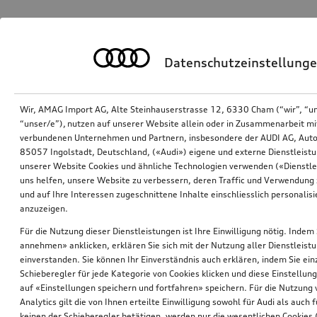
Datenschutzeinstellung
Wir, AMAG Import AG, Alte Steinhauserstrasse 12, 6330 Cham (“wir”, “u
“unser/e”), nutzen auf unserer Website allein oder in Zusammenarbeit mi
verbundenen Unternehmen und Partnern, insbesondere der AUDI AG, Auto
85057 Ingolstadt, Deutschland, («Audi») eigene und externe Dienstleistu
unserer Website Cookies und ähnliche Technologien verwenden («Dienstle
uns helfen, unsere Website zu verbessern, deren Traffic und Verwendung 
und auf Ihre Interessen zugeschnittene Inhalte einschliesslich personali
anzuzeigen.
Für die Nutzung dieser Dienstleistungen ist Ihre Einwilligung nötig. Indem 
annehmen» anklicken, erklären Sie sich mit der Nutzung aller Dienstleist
einverstanden. Sie können Ihr Einverständnis auch erklären, indem Sie ein
Schieberegler für jede Kategorie von Cookies klicken und diese Einstellun
auf «Einstellungen speichern und fortfahren» speichern. Für die Nutzung
Analytics gilt die von Ihnen erteilte Einwilligung sowohl für Audi als auch 
keinen der Schieberegler betätigen, werden nur die wesentlichen Cookies (