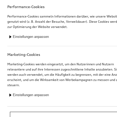
Performance-Cookies
Performance-Cookies sammeln Informationen darüber, wie unsere Websi
genutzt wird (z. B. Anzahl der Besuche, Verweildauer). Diese Cookies wer
zur Optimierung der Website verwendet.
Einstellungen anpassen
Marketing-Cookies
Marketing-Cookies werden eingesetzt, um den Nutzerinnen und Nutzern
relevantere und auf ihre Interessen zugeschnittene Inhalte anzubieten. S
werden auch verwendet, um die Häufigkeit zu begrenzen, mit der eine An
erscheint, und um die Wirksamkeit von Werbekampagnen zu messen und 
steuern.
Einstellungen anpassen
*Unverbindliche Preisempfehlung der Importeurin AMAG Import AG. Inkl.
gesetzlicher MwSt. Preise beim Audi Partner können abweichen; weitere
Kosten können durch Montage und notwendige Audi Original Teile