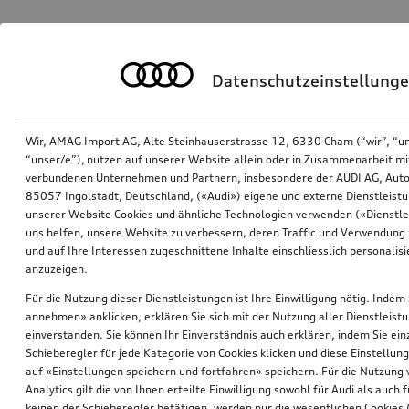
Datenschutzeinstellung
Wir, AMAG Import AG, Alte Steinhauserstrasse 12, 6330 Cham (“wir”, “u
“unser/e”), nutzen auf unserer Website allein oder in Zusammenarbeit mi
verbundenen Unternehmen und Partnern, insbesondere der AUDI AG, Auto
85057 Ingolstadt, Deutschland, («Audi») eigene und externe Dienstleistu
unserer Website Cookies und ähnliche Technologien verwenden («Dienstle
uns helfen, unsere Website zu verbessern, deren Traffic und Verwendung 
und auf Ihre Interessen zugeschnittene Inhalte einschliesslich personali
anzuzeigen.
Für die Nutzung dieser Dienstleistungen ist Ihre Einwilligung nötig. Indem 
annehmen» anklicken, erklären Sie sich mit der Nutzung aller Dienstleist
einverstanden. Sie können Ihr Einverständnis auch erklären, indem Sie ein
Schieberegler für jede Kategorie von Cookies klicken und diese Einstellun
auf «Einstellungen speichern und fortfahren» speichern. Für die Nutzung
Analytics gilt die von Ihnen erteilte Einwilligung sowohl für Audi als auch 
keinen der Schieberegler betätigen, werden nur die wesentlichen Cookies (