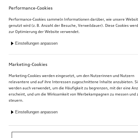
Performance-Cookies
Performance-Cookies sammeln Informationen darüber, wie unsere Websi
genutzt wird (z. B. Anzahl der Besuche, Verweildauer). Diese Cookies wer
zur Optimierung der Website verwendet.
Einstellungen anpassen
Marketing-Cookies
Marketing-Cookies werden eingesetzt, um den Nutzerinnen und Nutzern
relevantere und auf ihre Interessen zugeschnittene Inhalte anzubieten. S
werden auch verwendet, um die Häufigkeit zu begrenzen, mit der eine An
erscheint, und um die Wirksamkeit von Werbekampagnen zu messen und 
steuern.
Einstellungen anpassen
*Unverbindliche Preisempfehlung der Importeurin AMAG Import AG. Inkl.
gesetzlicher MwSt. Preise beim Audi Partner können abweichen; weitere
Kosten können durch Montage und notwendige Audi Original Teile