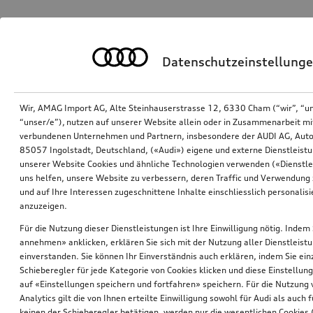
Datenschutzeinstellung
Wir, AMAG Import AG, Alte Steinhauserstrasse 12, 6330 Cham (“wir”, “u
“unser/e”), nutzen auf unserer Website allein oder in Zusammenarbeit mi
verbundenen Unternehmen und Partnern, insbesondere der AUDI AG, Auto
85057 Ingolstadt, Deutschland, («Audi») eigene und externe Dienstleistu
unserer Website Cookies und ähnliche Technologien verwenden («Dienstle
uns helfen, unsere Website zu verbessern, deren Traffic und Verwendung 
und auf Ihre Interessen zugeschnittene Inhalte einschliesslich personali
anzuzeigen.
Für die Nutzung dieser Dienstleistungen ist Ihre Einwilligung nötig. Indem 
annehmen» anklicken, erklären Sie sich mit der Nutzung aller Dienstleist
einverstanden. Sie können Ihr Einverständnis auch erklären, indem Sie ein
Schieberegler für jede Kategorie von Cookies klicken und diese Einstellun
auf «Einstellungen speichern und fortfahren» speichern. Für die Nutzung
Analytics gilt die von Ihnen erteilte Einwilligung sowohl für Audi als auch 
keinen der Schieberegler betätigen, werden nur die wesentlichen Cookies (