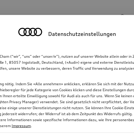
Suchbegriff
Datenschutzeinstellungen
Kommunikation
Familie
Komfort & Schutz
Cham (“wir”, “uns” oder “unser/e”), nutzen auf unserer Website allein oder
ße 1, 85057 Ingolstadt, Deutschland, («Audi») eigene und externe Dienstleistu
lfen, unsere Website zu verbessern, deren Traffic und Verwendung zu analysier
gung nötig. Indem Sie «Alle annehmen» anklicken, erklären Sie sich mit der Nutz
chieberegler für jede Kategorie von Cookies klicken und diese Einstellungen du
on Ihnen erteilte Einwilligung sowohl für Audi als auch für uns. Wenn Sie keine
ten Privacy Manager) verwendet. Sie sind gesetzlich nicht verpflichtet, der
ise einige unserer Dienstleistungen nicht nutzen. Sie können Ihre Cookie-Ein
jederzeit widerrufen; der Widerruf ist ab dem Zeitpunkt des Widerrufs gültig.
itere Informationen sowie spezifische Informationen dazu, wie Ihre personenbe
nserem
Impressum
.