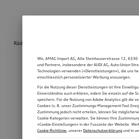
Räder & Felgen
Sport & Design
Transport
Wir, AMAG Import AG, Alte Steinhauserstrasse 12, 6330 
und Partnern, insbesondere der AUDI AG, Auto-Union-Stra
Technologien verwenden («Dienstleistungen»), die uns he
einschliesslich personalisierter Werbung anzuzeigen.
Für die Nutzung dieser Dienstleistungen ist Ihre Einwilli
Einverständnis auch erklären, indem Sie einzeln auf die S
speichern. Für die Nutzung von Adobe Analytics gilt die v
Cookies (z. B. unser Zustimmungs-Management-Tool Ensigh
Zustimmung jedoch nicht erteilen, können Sie möglicherwe
Cookie-Kategorien verwalten. Sie können Ihre Zustimmung 
«Cookie-Einstellungen» in der Fusszeile der Website. We
Cookie-Richtlinie
, unserer
Datenschutzerklärung
und in u