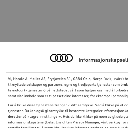
Informasjonskapseli
Vi, Harald A. Møller AS, Frysjaveien 31, 0884 Oslo, Norge («vi», «vår») b
tilknyttede selskaper og partnere, egne og tredjeparts tjenester som bru
teknologi («tjenester») på nettstedet vårt som hjelper oss med å forbedre
samt vise innhold som er tilpasset dine interesser, for eksempel personli
For å bruke disse tjenestene trenger vi ditt samtykke. Ved å klikke på «God
tjenester. Du kan også gi samtykke til bestemte kategorier informasjonska
deretter på «Lagre innstillinger». Hvis du ikke klikker på noen av glidebr
informasjonskapslene (f.eks. Ensighten Privacy Manager, vårt verktøy for 
rettslig forpliktet til å samtykke i bruk av informasjonskapsler, men hvis 