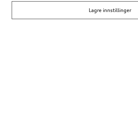
Lagre innstillinger
*Prisene er veiledende kundepriser per 1. januar 2024, i NOK inkludert