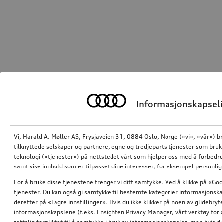
Informasjonskapseli
Vi, Harald A. Møller AS, Frysjaveien 31, 0884 Oslo, Norge («vi», «vår») b
tilknyttede selskaper og partnere, egne og tredjeparts tjenester som bru
teknologi («tjenester») på nettstedet vårt som hjelper oss med å forbedre
samt vise innhold som er tilpasset dine interesser, for eksempel personli
For å bruke disse tjenestene trenger vi ditt samtykke. Ved å klikke på «God
tjenester. Du kan også gi samtykke til bestemte kategorier informasjonska
deretter på «Lagre innstillinger». Hvis du ikke klikker på noen av glidebr
informasjonskapslene (f.eks. Ensighten Privacy Manager, vårt verktøy for 
rettslig forpliktet til å samtykke i bruk av informasjonskapsler, men hvis 