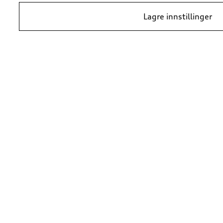
Lagre innstillinger
*Prisene er veiledende kundepriser per 1. januar 2024, i NOK inkludert