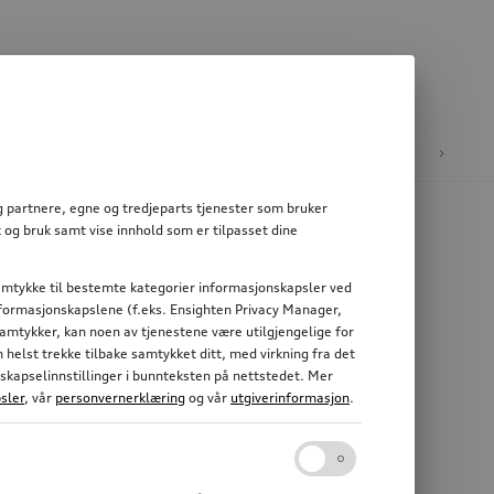
e
E-mobilitet
og partnere, egne og tredjeparts tjenester som bruker
 og bruk samt vise innhold som er tilpasset dine
 samtykke til bestemte kategorier informasjonskapsler ved
informasjonskapslene (f.eks. Ensighten Privacy Manager,
 samtykker, kan noen av tjenestene være utilgjengelige for
elst trekke tilbake samtykket ditt, med virkning fra det
nskapselinnstillinger i bunnteksten på nettstedet. Mer
sler
, vår
personvernerklæring
og vår
utgiverinformasjon
.