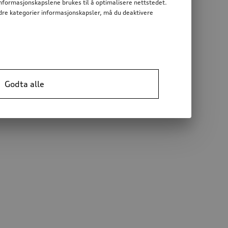
informasjonskapslene brukes til å optimalisere nettstedet.
 andre kategorier informasjonskapsler, må du deaktivere
Godta alle