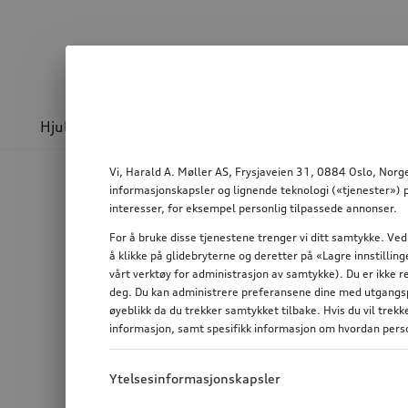
Hjul & felger
Sport og design
Transport
Vi, Harald A. Møller AS, Frysjaveien 31, 0884 Oslo, Norge
informasjonskapsler og lignende teknologi («tjenester») p
interesser, for eksempel personlig tilpassede annonser.
For å bruke disse tjenestene trenger vi ditt samtykke. Ved
å klikke på glidebryterne og deretter på «Lagre innstilli
vårt verktøy for administrasjon av samtykke). Du er ikke r
deg. Du kan administrere preferansene dine med utgangspu
øyeblikk da du trekker samtykket tilbake. Hvis du vil trek
informasjon, samt spesifikk informasjon om hvordan perso
Ytelsesinformasjonskapsler