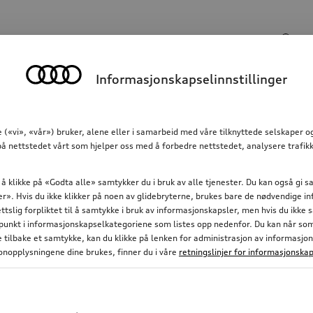
Søkeinngang
Informasjonskapselinnstillinger
Kommunikasjon
Familie
Komfort og beskyttels
 («vi», «vår») bruker, alene eller i samarbeid med våre tilknyttede selskaper 
å nettstedet vårt som hjelper oss med å forbedre nettstedet, analysere trafikk
 å klikke på «Godta alle» samtykker du i bruk av alle tjenester. Du kan også gi
nger». Hvis du ikke klikker på noen av glidebryterne, brukes bare de nødvendige 
ettslig forpliktet til å samtykke i bruk av informasjonskapsler, men hvis du ikke
nkt i informasjonskapselkategoriene som listes opp nedenfor. Du kan når som h
ke tilbake et samtykke, kan du klikke på lenken for administrasjon av informasjo
nopplysningene dine brukes, finner du i våre
retningslinjer for informasjonskap