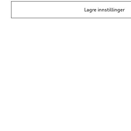
Lagre innstillinger
*Prisene er veiledende kundepriser per 1. januar 2024, i NOK inkludert