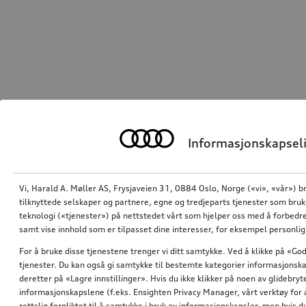
Informasjonskapseli
Vi, Harald A. Møller AS, Frysjaveien 31, 0884 Oslo, Norge («vi», «vår») b
tilknyttede selskaper og partnere, egne og tredjeparts tjenester som bru
teknologi («tjenester») på nettstedet vårt som hjelper oss med å forbedre
samt vise innhold som er tilpasset dine interesser, for eksempel personli
For å bruke disse tjenestene trenger vi ditt samtykke. Ved å klikke på «God
tjenester. Du kan også gi samtykke til bestemte kategorier informasjonska
deretter på «Lagre innstillinger». Hvis du ikke klikker på noen av glidebr
informasjonskapslene (f.eks. Ensighten Privacy Manager, vårt verktøy for 
rettslig forpliktet til å samtykke i bruk av informasjonskapsler, men hvis 