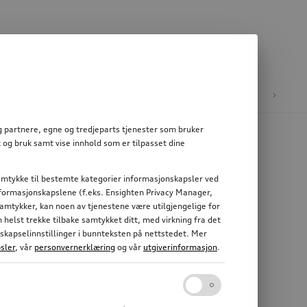
e
E-mobilitet
og partnere, egne og tredjeparts tjenester som bruker
 og bruk samt vise innhold som er tilpasset dine
 samtykke til bestemte kategorier informasjonskapsler ved
informasjonskapslene (f.eks. Ensighten Privacy Manager,
 samtykker, kan noen av tjenestene være utilgjengelige for
elst trekke tilbake samtykket ditt, med virkning fra det
nskapselinnstillinger i bunnteksten på nettstedet. Mer
sler
, vår
personvernerklæring
og vår
utgiverinformasjon
.