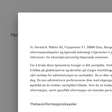
Hjul & felger
Sport og design
Transport
Vi, Harald A. Møller AS, Frysjaveien 31, 0884 Oslo, Norge
informasjonskapsler og lignende teknologi («tjenester») p
interesser, for eksempel personlig tilpassede annonser.
For å bruke disse tjenestene trenger vi ditt samtykke. Ved
å klikke på glidebryterne og deretter på «Lagre innstilli
vårt verktøy for administrasjon av samtykke). Du er ikke r
deg. Du kan administrere preferansene dine med utgangspu
øyeblikk da du trekker samtykket tilbake. Hvis du vil trek
informasjon, samt spesifikk informasjon om hvordan perso
Ytelsesinformasjonskapsler