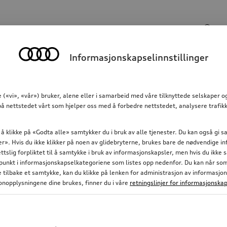
Søkeinngang
Informasjonskapselinnstillinger
Kommunikasjon
Familie
Komfort og beskyttels
 («vi», «vår») bruker, alene eller i samarbeid med våre tilknyttede selskaper 
å nettstedet vårt som hjelper oss med å forbedre nettstedet, analysere trafikk
 å klikke på «Godta alle» samtykker du i bruk av alle tjenester. Du kan også gi
nger». Hvis du ikke klikker på noen av glidebryterne, brukes bare de nødvendige 
ettslig forpliktet til å samtykke i bruk av informasjonskapsler, men hvis du ikke
nkt i informasjonskapselkategoriene som listes opp nedenfor. Du kan når som h
ke tilbake et samtykke, kan du klikke på lenken for administrasjon av informasjo
nopplysningene dine brukes, finner du i våre
retningslinjer for informasjonskap