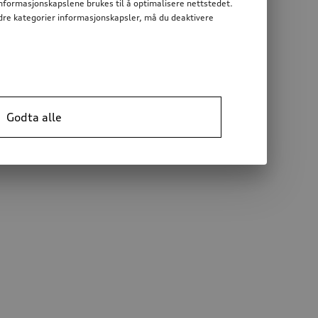
informasjonskapslene brukes til å optimalisere nettstedet.
 andre kategorier informasjonskapsler, må du deaktivere
Godta alle