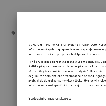
Hjul & felger
Sport og design
Transport
Vi, Harald A. Møller AS, Frysjaveien 31, 0884 Oslo, Norge
informasjonskapsler og lignende teknologi («tjenester») p
interesser, for eksempel personlig tilpassede annonser.
For å bruke disse tjenestene trenger vi ditt samtykke. Ved
å klikke på glidebryterne og deretter på «Lagre innstilli
vårt verktøy for administrasjon av samtykke). Du er ikke r
deg. Du kan administrere preferansene dine med utgangspu
øyeblikk da du trekker samtykket tilbake. Hvis du vil trek
informasjon, samt spesifikk informasjon om hvordan perso
Ytelsesinformasjonskapsler