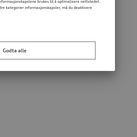
informasjonskapslene brukes til å optimalisere nettstedet.
 andre kategorier informasjonskapsler, må du deaktivere
Godta alle