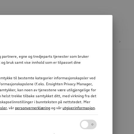
e
E-mobilitet
og partnere, egne og tredjeparts tjenester som bruker
 og bruk samt vise innhold som er tilpasset dine
 samtykke til bestemte kategorier informasjonskapsler ved
informasjonskapslene (f.eks. Ensighten Privacy Manager,
 samtykker, kan noen av tjenestene være utilgjengelige for
elst trekke tilbake samtykket ditt, med virkning fra det
nskapselinnstillinger i bunnteksten på nettstedet. Mer
sler
, vår
personvernerklæring
og vår
utgiverinformasjon
.