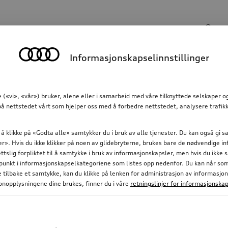
Søkeinngang
Informasjonskapselinnstillinger
Kommunikasjon
Familie
Komfort og beskyttels
 («vi», «vår») bruker, alene eller i samarbeid med våre tilknyttede selskaper 
å nettstedet vårt som hjelper oss med å forbedre nettstedet, analysere trafikk
 å klikke på «Godta alle» samtykker du i bruk av alle tjenester. Du kan også gi
nger». Hvis du ikke klikker på noen av glidebryterne, brukes bare de nødvendige 
ettslig forpliktet til å samtykke i bruk av informasjonskapsler, men hvis du ikke
nkt i informasjonskapselkategoriene som listes opp nedenfor. Du kan når som h
ke tilbake et samtykke, kan du klikke på lenken for administrasjon av informasjo
nopplysningene dine brukes, finner du i våre
retningslinjer for informasjonskap