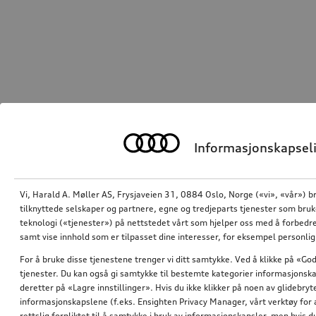
Informasjonskapseli
Vi, Harald A. Møller AS, Frysjaveien 31, 0884 Oslo, Norge («vi», «vår») b
tilknyttede selskaper og partnere, egne og tredjeparts tjenester som bru
teknologi («tjenester») på nettstedet vårt som hjelper oss med å forbedre
samt vise innhold som er tilpasset dine interesser, for eksempel personli
For å bruke disse tjenestene trenger vi ditt samtykke. Ved å klikke på «God
tjenester. Du kan også gi samtykke til bestemte kategorier informasjonska
deretter på «Lagre innstillinger». Hvis du ikke klikker på noen av glidebr
informasjonskapslene (f.eks. Ensighten Privacy Manager, vårt verktøy for 
rettslig forpliktet til å samtykke i bruk av informasjonskapsler, men hvis 