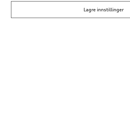
Lagre innstillinger
*Prisene er veiledende kundepriser per 1. januar 2024, i NOK inkludert