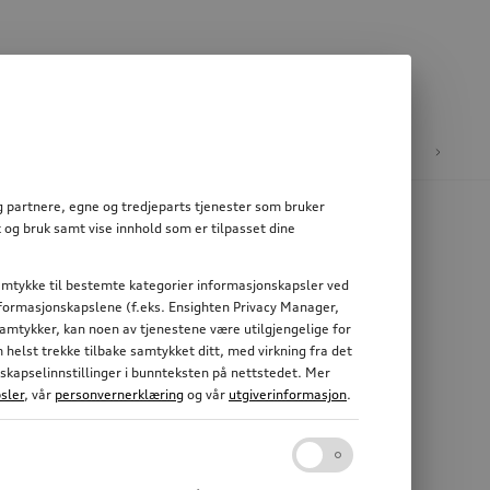
e
E-mobilitet
og partnere, egne og tredjeparts tjenester som bruker
 og bruk samt vise innhold som er tilpasset dine
 samtykke til bestemte kategorier informasjonskapsler ved
informasjonskapslene (f.eks. Ensighten Privacy Manager,
 samtykker, kan noen av tjenestene være utilgjengelige for
elst trekke tilbake samtykket ditt, med virkning fra det
nskapselinnstillinger i bunnteksten på nettstedet. Mer
sler
, vår
personvernerklæring
og vår
utgiverinformasjon
.