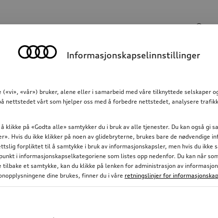
Søkeinngang
Informasjonskapselinnstillinger
Kommunikasjon
Familie
Komfort og beskyttels
 («vi», «vår») bruker, alene eller i samarbeid med våre tilknyttede selskaper 
å nettstedet vårt som hjelper oss med å forbedre nettstedet, analysere trafikk
 å klikke på «Godta alle» samtykker du i bruk av alle tjenester. Du kan også gi
nger». Hvis du ikke klikker på noen av glidebryterne, brukes bare de nødvendige 
ettslig forpliktet til å samtykke i bruk av informasjonskapsler, men hvis du ikke
nkt i informasjonskapselkategoriene som listes opp nedenfor. Du kan når som h
ke tilbake et samtykke, kan du klikke på lenken for administrasjon av informasjo
nopplysningene dine brukes, finner du i våre
retningslinjer for informasjonskap