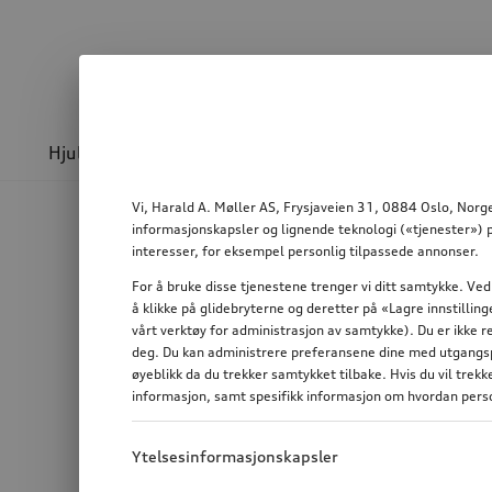
Hjul & felger
Sport og design
Transport
Vi, Harald A. Møller AS, Frysjaveien 31, 0884 Oslo, Norge
informasjonskapsler og lignende teknologi («tjenester») p
interesser, for eksempel personlig tilpassede annonser.
For å bruke disse tjenestene trenger vi ditt samtykke. Ved
å klikke på glidebryterne og deretter på «Lagre innstilli
vårt verktøy for administrasjon av samtykke). Du er ikke r
deg. Du kan administrere preferansene dine med utgangspu
øyeblikk da du trekker samtykket tilbake. Hvis du vil trek
informasjon, samt spesifikk informasjon om hvordan perso
Ytelsesinformasjonskapsler