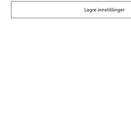
Lagre innstillinger
*Prisene er veiledende kundepriser per 1. januar 2024, i NOK inkludert