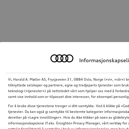
Informasjonskapseli
Vi, Harald A. Møller AS, Frysjaveien 31, 0884 Oslo, Norge («vi», «vår») b
tilknyttede selskaper og partnere, egne og tredjeparts tjenester som bru
teknologi («tjenester») på nettstedet vårt som hjelper oss med å forbedre
samt vise innhold som er tilpasset dine interesser, for eksempel personli
For å bruke disse tjenestene trenger vi ditt samtykke. Ved å klikke på «God
tjenester. Du kan også gi samtykke til bestemte kategorier informasjonska
deretter på «Lagre innstillinger». Hvis du ikke klikker på noen av glidebr
informasjonskapslene (f.eks. Ensighten Privacy Manager, vårt verktøy for 
rettslig forpliktet til å samtykke i bruk av informasjonskapsler, men hvis 