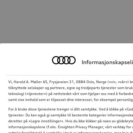
Informasjonskapseli
Vi, Harald A. Møller AS, Frysjaveien 31, 0884 Oslo, Norge («vi», «vår») b
tilknyttede selskaper og partnere, egne og tredjeparts tjenester som bru
teknologi («tjenester») på nettstedet vårt som hjelper oss med å forbedre
samt vise innhold som er tilpasset dine interesser, for eksempel personli
For å bruke disse tjenestene trenger vi ditt samtykke. Ved å klikke på «God
tjenester. Du kan også gi samtykke til bestemte kategorier informasjonska
deretter på «Lagre innstillinger». Hvis du ikke klikker på noen av glidebr
informasjonskapslene (f.eks. Ensighten Privacy Manager, vårt verktøy for 
rettslig forpliktet til å samtykke i bruk av informasjonskapsler, men hvis 