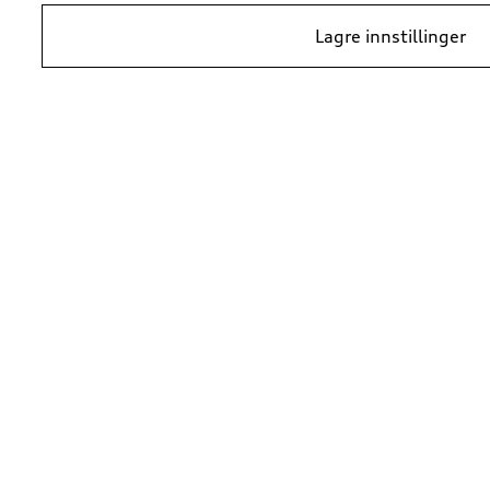
Lagre innstillinger
*Prisene er veiledende kundepriser per 1. januar 2024, i NOK inkludert