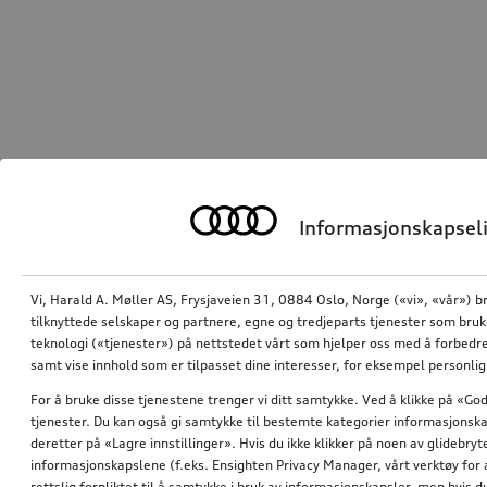
Informasjonskapseli
Vi, Harald A. Møller AS, Frysjaveien 31, 0884 Oslo, Norge («vi», «vår») b
tilknyttede selskaper og partnere, egne og tredjeparts tjenester som bru
teknologi («tjenester») på nettstedet vårt som hjelper oss med å forbedre
samt vise innhold som er tilpasset dine interesser, for eksempel personli
For å bruke disse tjenestene trenger vi ditt samtykke. Ved å klikke på «God
tjenester. Du kan også gi samtykke til bestemte kategorier informasjonska
deretter på «Lagre innstillinger». Hvis du ikke klikker på noen av glidebr
informasjonskapslene (f.eks. Ensighten Privacy Manager, vårt verktøy for 
rettslig forpliktet til å samtykke i bruk av informasjonskapsler, men hvis 