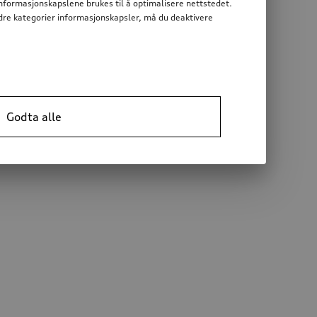
informasjonskapslene brukes til å optimalisere nettstedet.
 andre kategorier informasjonskapsler, må du deaktivere
Godta alle