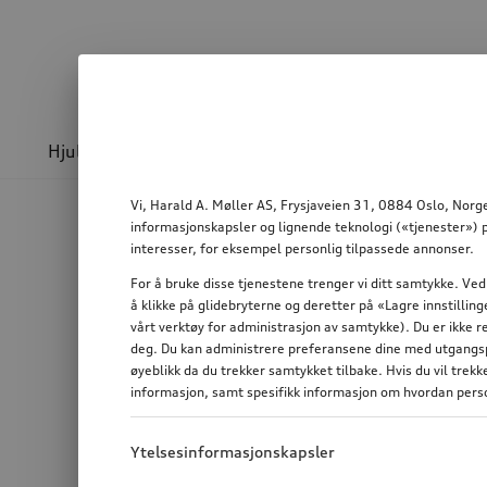
Hjul & felger
Sport og design
Transport
Vi, Harald A. Møller AS, Frysjaveien 31, 0884 Oslo, Norge
informasjonskapsler og lignende teknologi («tjenester») p
interesser, for eksempel personlig tilpassede annonser.
For å bruke disse tjenestene trenger vi ditt samtykke. Ved
å klikke på glidebryterne og deretter på «Lagre innstilli
vårt verktøy for administrasjon av samtykke). Du er ikke r
deg. Du kan administrere preferansene dine med utgangspu
øyeblikk da du trekker samtykket tilbake. Hvis du vil trek
informasjon, samt spesifikk informasjon om hvordan perso
Ytelsesinformasjonskapsler