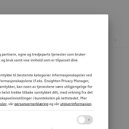
e
E-mobilitet
og partnere, egne og tredjeparts tjenester som bruker
 og bruk samt vise innhold som er tilpasset dine
 samtykke til bestemte kategorier informasjonskapsler ved
informasjonskapslene (f.eks. Ensighten Privacy Manager,
 samtykker, kan noen av tjenestene være utilgjengelige for
elst trekke tilbake samtykket ditt, med virkning fra det
nskapselinnstillinger i bunnteksten på nettstedet. Mer
sler
, vår
personvernerklæring
og vår
utgiverinformasjon
.