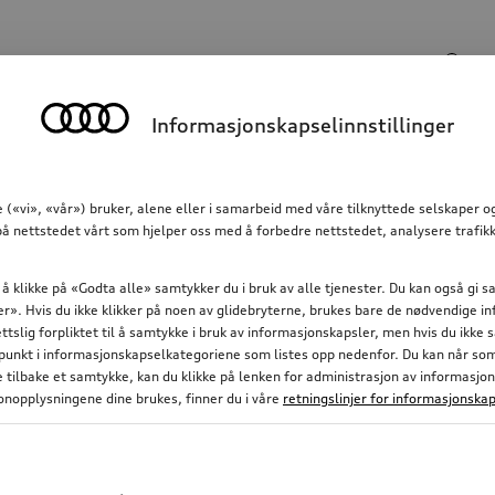
Søkeinngang
Informasjonskapselinnstillinger
Kommunikasjon
Familie
Komfort og beskyttels
 («vi», «vår») bruker, alene eller i samarbeid med våre tilknyttede selskaper 
å nettstedet vårt som hjelper oss med å forbedre nettstedet, analysere trafikk
 å klikke på «Godta alle» samtykker du i bruk av alle tjenester. Du kan også gi
nger». Hvis du ikke klikker på noen av glidebryterne, brukes bare de nødvendige 
ettslig forpliktet til å samtykke i bruk av informasjonskapsler, men hvis du ikke
nkt i informasjonskapselkategoriene som listes opp nedenfor. Du kan når som h
ke tilbake et samtykke, kan du klikke på lenken for administrasjon av informasjo
nopplysningene dine brukes, finner du i våre
retningslinjer for informasjonskap