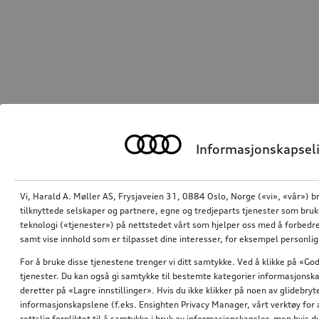
Informasjonskapseli
Vi, Harald A. Møller AS, Frysjaveien 31, 0884 Oslo, Norge («vi», «vår») b
tilknyttede selskaper og partnere, egne og tredjeparts tjenester som bru
teknologi («tjenester») på nettstedet vårt som hjelper oss med å forbedre
samt vise innhold som er tilpasset dine interesser, for eksempel personli
For å bruke disse tjenestene trenger vi ditt samtykke. Ved å klikke på «God
tjenester. Du kan også gi samtykke til bestemte kategorier informasjonska
deretter på «Lagre innstillinger». Hvis du ikke klikker på noen av glidebr
informasjonskapslene (f.eks. Ensighten Privacy Manager, vårt verktøy for 
rettslig forpliktet til å samtykke i bruk av informasjonskapsler, men hvis 