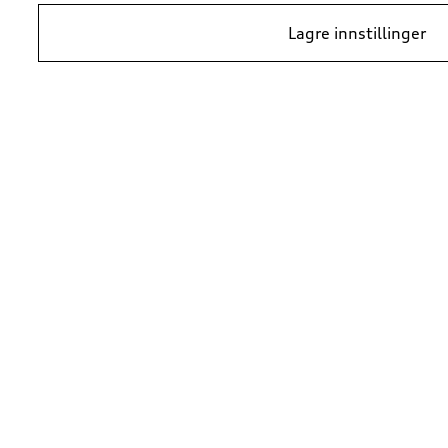
Lagre innstillinger
*Prisene er veiledende kundepriser per 1. januar 2024, i NOK inkludert