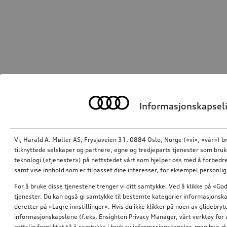
Informasjonskapseli
Vi, Harald A. Møller AS, Frysjaveien 31, 0884 Oslo, Norge («vi», «vår») b
tilknyttede selskaper og partnere, egne og tredjeparts tjenester som bru
teknologi («tjenester») på nettstedet vårt som hjelper oss med å forbedre
samt vise innhold som er tilpasset dine interesser, for eksempel personli
For å bruke disse tjenestene trenger vi ditt samtykke. Ved å klikke på «God
tjenester. Du kan også gi samtykke til bestemte kategorier informasjonska
deretter på «Lagre innstillinger». Hvis du ikke klikker på noen av glidebr
informasjonskapslene (f.eks. Ensighten Privacy Manager, vårt verktøy for 
rettslig forpliktet til å samtykke i bruk av informasjonskapsler, men hvis 