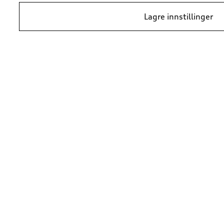
Lagre innstillinger
*Prisene er veiledende kundepriser per 1. januar 2024, i NOK inkludert