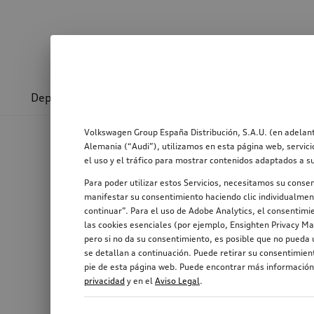
Deporte y diseño
Transporte
Confort y prot
Volkswagen Group España Distribución, S.A.U. (en adelant
Alemania (“Audi”), utilizamos en esta página web, servici
el uso y el tráfico para mostrar contenidos adaptados a s
Para poder utilizar estos Servicios, necesitamos su conse
manifestar su consentimiento haciendo clic individualment
continuar”. Para el uso de Adobe Analytics, el consentimie
las cookies esenciales (por ejemplo, Ensighten Privacy Ma
pero si no da su consentimiento, es posible que no pueda u
se detallan a continuación. Puede retirar su consentimie
pie de esta página web. Puede encontrar más información,
privacidad
y en el
Aviso Legal
.