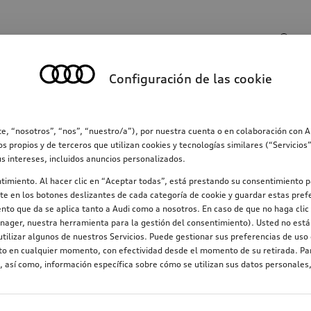
Entrada de búsqueda
Configuración de las cookie
ección
Familia
Comunicación
Electromovilid
e, “nosotros”, “nos”, “nuestro/a”), por nuestra cuenta o en colaboración con 
os propios y de terceros que utilizan cookies y tecnologías similares (“Servicio
us intereses, incluidos anuncios personalizados.
ntimiento. Al hacer clic en “Aceptar todas”, está prestando su consentimiento p
e en los botones deslizantes de cada categoría de cookie y guardar estas prefe
nto que da se aplica tanto a Audi como a nosotros. En caso de que no haga clic 
nager, nuestra herramienta para la gestión del consentimiento). Usted no está 
tilizar algunos de nuestros Servicios. Puede gestionar sus preferencias de uso 
nto en cualquier momento, con efectividad desde el momento de su retirada. Par
 así como, información específica sobre cómo se utilizan sus datos personales