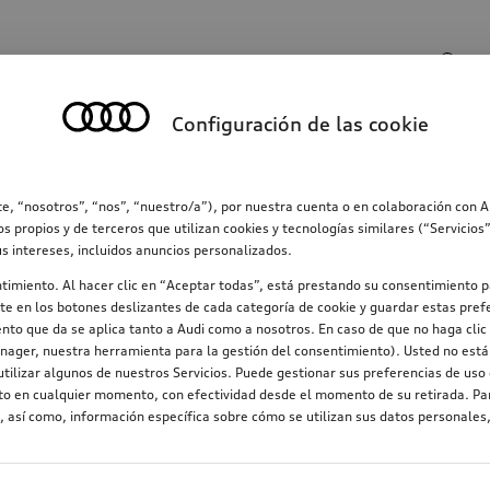
Entrada de búsqueda
Configuración de las cookie
ección
Familia
Comunicación
Electromovilid
e, “nosotros”, “nos”, “nuestro/a”), por nuestra cuenta o en colaboración con 
os propios y de terceros que utilizan cookies y tecnologías similares (“Servicio
us intereses, incluidos anuncios personalizados.
ntimiento. Al hacer clic en “Aceptar todas”, está prestando su consentimiento p
e en los botones deslizantes de cada categoría de cookie y guardar estas prefe
nto que da se aplica tanto a Audi como a nosotros. En caso de que no haga clic 
nager, nuestra herramienta para la gestión del consentimiento). Usted no está 
tilizar algunos de nuestros Servicios. Puede gestionar sus preferencias de uso 
nto en cualquier momento, con efectividad desde el momento de su retirada. Par
 así como, información específica sobre cómo se utilizan sus datos personales