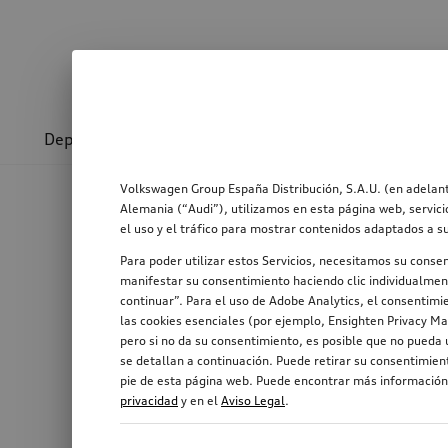
Deporte y diseño
Transporte
Confort y prot
Volkswagen Group España Distribución, S.A.U. (en adelant
Alemania (“Audi”), utilizamos en esta página web, servici
el uso y el tráfico para mostrar contenidos adaptados a s
Para poder utilizar estos Servicios, necesitamos su conse
manifestar su consentimiento haciendo clic individualment
continuar”. Para el uso de Adobe Analytics, el consentimie
las cookies esenciales (por ejemplo, Ensighten Privacy Ma
pero si no da su consentimiento, es posible que no pueda u
se detallan a continuación. Puede retirar su consentimie
pie de esta página web. Puede encontrar más información,
privacidad
y en el
Aviso Legal
.