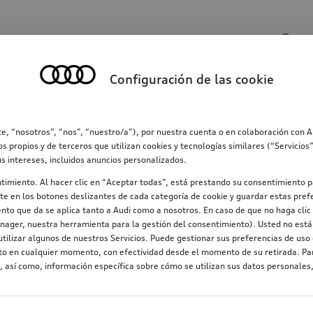
Entrada de búsqueda
Configuración de las cookie
ección
Familia
Comunicación
Electromovilid
e, “nosotros”, “nos”, “nuestro/a”), por nuestra cuenta o en colaboración con 
os propios y de terceros que utilizan cookies y tecnologías similares (“Servicio
us intereses, incluidos anuncios personalizados.
ntimiento. Al hacer clic en “Aceptar todas”, está prestando su consentimiento p
e en los botones deslizantes de cada categoría de cookie y guardar estas prefe
nto que da se aplica tanto a Audi como a nosotros. En caso de que no haga clic 
nager, nuestra herramienta para la gestión del consentimiento). Usted no está 
tilizar algunos de nuestros Servicios. Puede gestionar sus preferencias de uso 
nto en cualquier momento, con efectividad desde el momento de su retirada. Par
 así como, información específica sobre cómo se utilizan sus datos personales