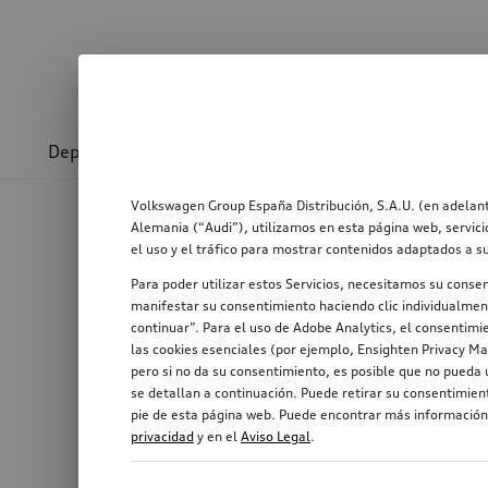
Deporte y diseño
Transporte
Confort y prot
Volkswagen Group España Distribución, S.A.U. (en adelant
Alemania (“Audi”), utilizamos en esta página web, servici
el uso y el tráfico para mostrar contenidos adaptados a s
Para poder utilizar estos Servicios, necesitamos su conse
manifestar su consentimiento haciendo clic individualment
continuar”. Para el uso de Adobe Analytics, el consentimie
las cookies esenciales (por ejemplo, Ensighten Privacy Ma
pero si no da su consentimiento, es posible que no pueda u
se detallan a continuación. Puede retirar su consentimie
pie de esta página web. Puede encontrar más información,
privacidad
y en el
Aviso Legal
.