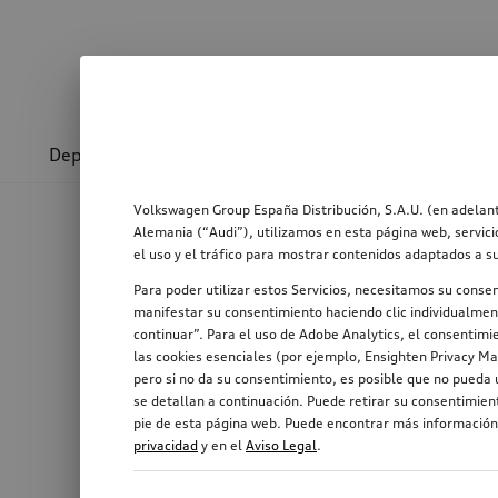
Deporte y diseño
Transporte
Confort y prot
Volkswagen Group España Distribución, S.A.U. (en adelant
Alemania (“Audi”), utilizamos en esta página web, servici
el uso y el tráfico para mostrar contenidos adaptados a s
Para poder utilizar estos Servicios, necesitamos su conse
manifestar su consentimiento haciendo clic individualment
continuar”. Para el uso de Adobe Analytics, el consentimie
las cookies esenciales (por ejemplo, Ensighten Privacy Ma
pero si no da su consentimiento, es posible que no pueda u
se detallan a continuación. Puede retirar su consentimie
pie de esta página web. Puede encontrar más información,
privacidad
y en el
Aviso Legal
.