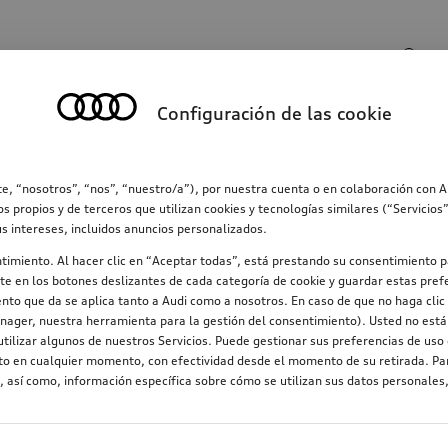
Entrada de búsqueda
Configuración de las cookie
ección
Familia
Comunicación
Electromovilid
e, “nosotros”, “nos”, “nuestro/a”), por nuestra cuenta o en colaboración con 
os propios y de terceros que utilizan cookies y tecnologías similares (“Servicio
us intereses, incluidos anuncios personalizados.
ntimiento. Al hacer clic en “Aceptar todas”, está prestando su consentimiento p
e en los botones deslizantes de cada categoría de cookie y guardar estas prefe
nto que da se aplica tanto a Audi como a nosotros. En caso de que no haga clic 
nager, nuestra herramienta para la gestión del consentimiento). Usted no está 
tilizar algunos de nuestros Servicios. Puede gestionar sus preferencias de uso 
nto en cualquier momento, con efectividad desde el momento de su retirada. Par
 así como, información específica sobre cómo se utilizan sus datos personales