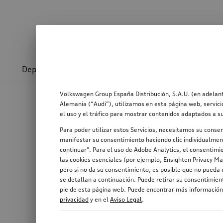
Deporte y diseño
Transporte
Confort y prot
Volkswagen Group España Distribución, S.A.U. (en adelant
Alemania (“Audi”), utilizamos en esta página web, servici
el uso y el tráfico para mostrar contenidos adaptados a s
Para poder utilizar estos Servicios, necesitamos su conse
manifestar su consentimiento haciendo clic individualment
continuar”. Para el uso de Adobe Analytics, el consentimie
las cookies esenciales (por ejemplo, Ensighten Privacy Ma
pero si no da su consentimiento, es posible que no pueda u
se detallan a continuación. Puede retirar su consentimie
pie de esta página web. Puede encontrar más información,
privacidad
y en el
Aviso Legal
.