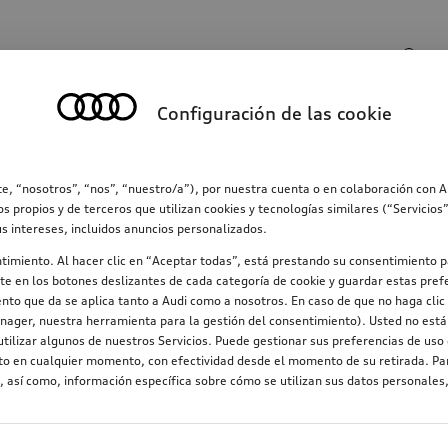
Entrada de búsqueda
Configuración de las cookie
ección
Familia
Comunicación
Electromovilid
e, “nosotros”, “nos”, “nuestro/a”), por nuestra cuenta o en colaboración con 
os propios y de terceros que utilizan cookies y tecnologías similares (“Servicio
us intereses, incluidos anuncios personalizados.
ntimiento. Al hacer clic en “Aceptar todas”, está prestando su consentimiento p
e en los botones deslizantes de cada categoría de cookie y guardar estas prefe
nto que da se aplica tanto a Audi como a nosotros. En caso de que no haga clic 
nager, nuestra herramienta para la gestión del consentimiento). Usted no está 
tilizar algunos de nuestros Servicios. Puede gestionar sus preferencias de uso 
nto en cualquier momento, con efectividad desde el momento de su retirada. Par
 así como, información específica sobre cómo se utilizan sus datos personales