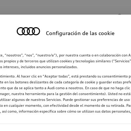
Entrada de búsqueda
Configuración de las cookie
ección
Familia
Comunicación
Electromovilid
e, “nosotros”, “nos”, “nuestro/a”), por nuestra cuenta o en colaboración con 
os propios y de terceros que utilizan cookies y tecnologías similares (“Servicio
us intereses, incluidos anuncios personalizados.
ntimiento. Al hacer clic en “Aceptar todas”, está prestando su consentimiento p
e en los botones deslizantes de cada categoría de cookie y guardar estas prefe
nto que da se aplica tanto a Audi como a nosotros. En caso de que no haga clic 
nager, nuestra herramienta para la gestión del consentimiento). Usted no está 
tilizar algunos de nuestros Servicios. Puede gestionar sus preferencias de uso 
nto en cualquier momento, con efectividad desde el momento de su retirada. Par
 así como, información específica sobre cómo se utilizan sus datos personales