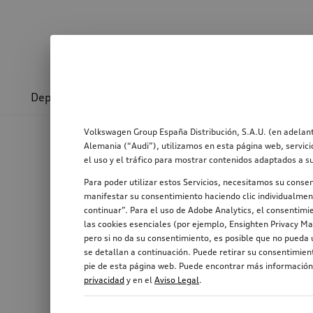
Deporte y diseño
Transporte
Confort y prot
Volkswagen Group España Distribución, S.A.U. (en adelant
Alemania (“Audi”), utilizamos en esta página web, servici
el uso y el tráfico para mostrar contenidos adaptados a s
Para poder utilizar estos Servicios, necesitamos su conse
manifestar su consentimiento haciendo clic individualment
continuar”. Para el uso de Adobe Analytics, el consentimie
las cookies esenciales (por ejemplo, Ensighten Privacy Ma
pero si no da su consentimiento, es posible que no pueda u
se detallan a continuación. Puede retirar su consentimie
pie de esta página web. Puede encontrar más información,
privacidad
y en el
Aviso Legal
.