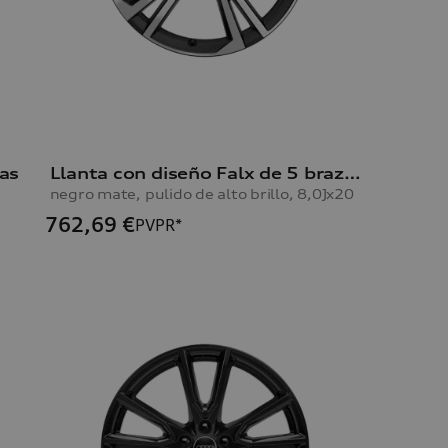
as
Llanta con diseño Falx de 5 brazos Q5
negro mate, pulido de alto brillo, 8,0Jx20
762,69
€
PVPR*