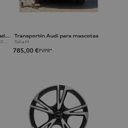
Rueda con diseño Vox de 10 radios Q5
Transportín Audi para mascotas
8,0Jx20, neumático de invierno 255/45 R20 101V
Talla M
785,00
€
PVPR*