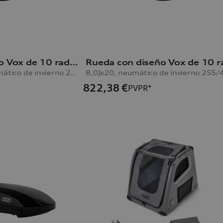
Rueda con diseño Vox de 10 radios Q5
negro, 8,0Jx20, neumático de invierno 255/45 R20 101V
822,38
€
PVPR*