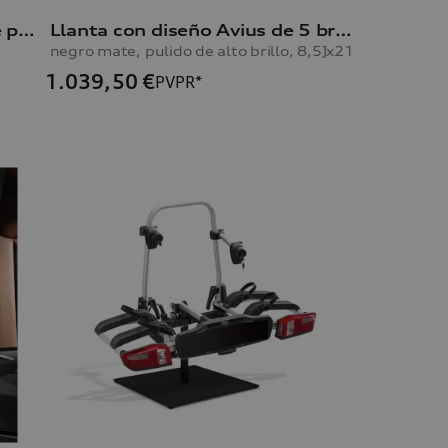
Portabicicletas para enganche para remolque
Llanta con diseño Avius de 5 brazos Q5
negro mate, pulido de alto brillo, 8,5Jx21
1.039,50
€
PVPR*