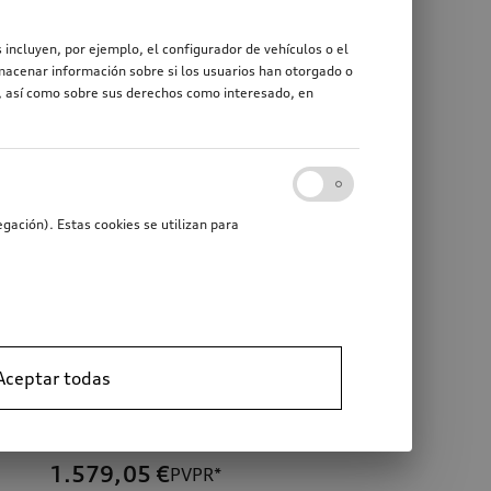
 incluyen, por ejemplo, el configurador de vehículos o el
macenar información sobre si los usuarios han otorgado o
r, así como sobre sus derechos como interesado, en
gación). Estas cookies se utilizan para
Aceptar todas
Rueda con diseño Avius de 5 brazos Q5
Enganche de remolque Q5 TFSI
negro mate, pulido de alto brillo, 8,5Jx21, neumático 255/40 R21 102Y XL
con basculación mecánica, incluye juego de componentes eléctricos
1.579,05
€
PVPR*