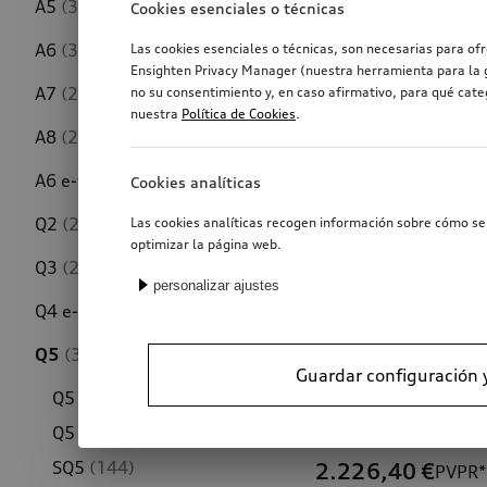
A5
(314)
Cookies esenciales o técnicas
A6
(318)
Las cookies esenciales o técnicas, son necesarias para of
Ensighten Privacy Manager (nuestra herramienta para la g
A7
(228)
no su consentimiento y, en caso afirmativo, para qué cat
nuestra
Política de Cookies
.
A8
(210)
A6 e-tron
(191)
Cookies analíticas
Q2
(244)
Las cookies analíticas recogen información sobre cómo se 
optimizar la página web.
Q3
(293)
personalizar ajustes
Q4 e-tron
(223)
Q5
(301)
Guardar configuración 
Q5
(155)
Cesta portaequi
Q5 hybrid
(134)
SQ5
(144)
2.226,40
€
PVPR*