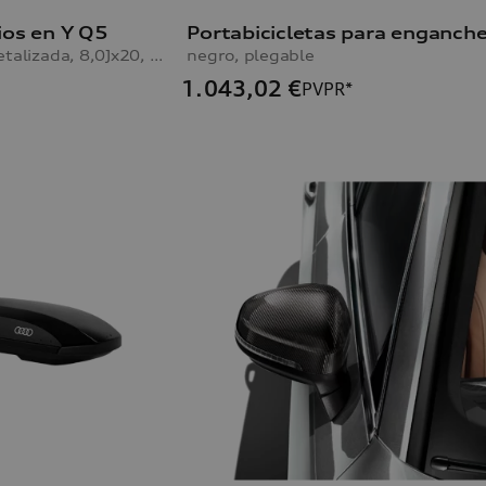
ios en Y Q5
plata galvanizada metalizada, 8,0Jx20, neumático 255/45 R20 101W
negro, plegable
1.043,02
€
PVPR*