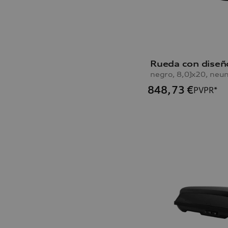
848,73
€
PVPR*