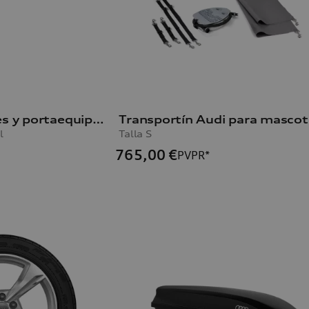
Baúl portaesquíes y portaequipajes
Transportín Audi para mascot
l
Talla S
765,00
€
PVPR*