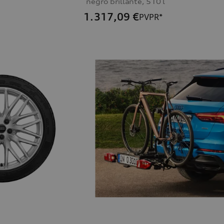
negro brillante, 510 l
1.317,09
€
PVPR*