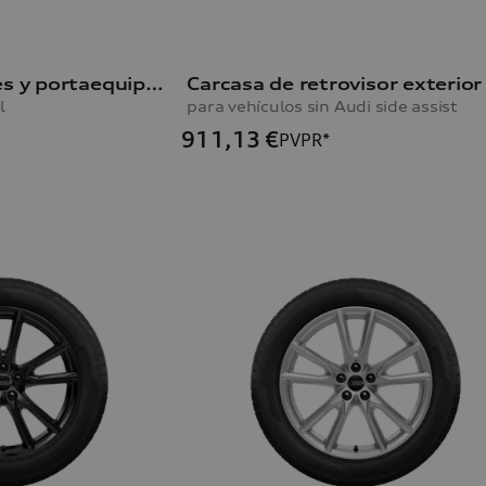
Baúl portaesquíes y portaequipajes
Carcasa de retrovisor exterio
l
para vehículos sin Audi side assist
911,13
€
PVPR*