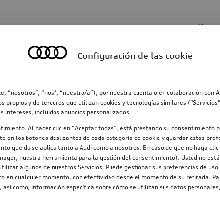
Entrada de búsqueda
Configuración de las cookie
ección
Familia
Comunicación
Electromovilid
e, “nosotros”, “nos”, “nuestro/a”), por nuestra cuenta o en colaboración con 
os propios y de terceros que utilizan cookies y tecnologías similares (“Servicio
us intereses, incluidos anuncios personalizados.
ntimiento. Al hacer clic en “Aceptar todas”, está prestando su consentimiento p
e en los botones deslizantes de cada categoría de cookie y guardar estas prefe
nto que da se aplica tanto a Audi como a nosotros. En caso de que no haga clic 
nager, nuestra herramienta para la gestión del consentimiento). Usted no está 
tilizar algunos de nuestros Servicios. Puede gestionar sus preferencias de uso 
Apto para cadenas de nieve
Diámetro de la llanta
nto en cualquier momento, con efectividad desde el momento de su retirada. Par
 así como, información específica sobre cómo se utilizan sus datos personales