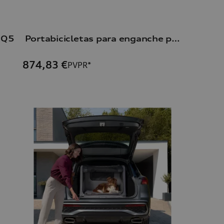
r Q5
Portabicicletas para enganche para remolque
874,83
€
PVPR*