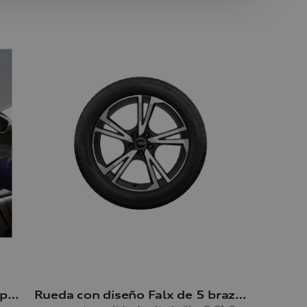
Baúl portaesquíes y portaequipajes
Rueda con diseño Falx de 5 brazos Q5