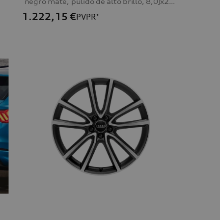
negro mate, pulido de alto brillo, 8,0Jx20, neumáticos 255/45 R20 101W
1.222,15
€
PVPR*