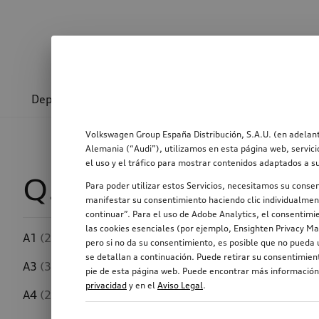
Deporte y diseño
Transporte
Confort y prot
Volkswagen Group España Distribución, S.A.U. (en adelant
Alemania (“Audi”), utilizamos en esta página web, servici
el uso y el tráfico para mostrar contenidos adaptados a s
Q5 TFSI e
211
Para poder utilizar estos Servicios, necesitamos su conse
manifestar su consentimiento haciendo clic individualment
continuar”. Para el uso de Adobe Analytics, el consentimie
las cookies esenciales (por ejemplo, Ensighten Privacy Ma
A1
(250)
pero si no da su consentimiento, es posible que no pueda u
Ancho del neumático
se detallan a continuación. Puede retirar su consentimie
A3
(346)
pie de esta página web. Puede encontrar más información,
privacidad
y en el
Aviso Legal
.
A4
(293)