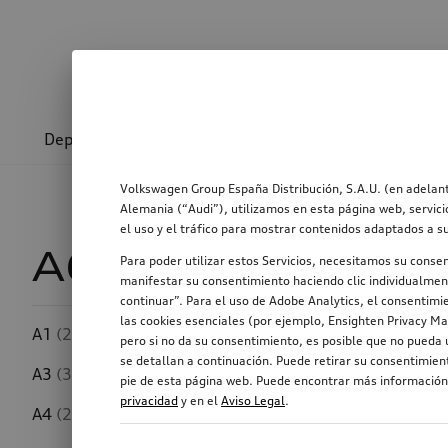
Deporte y diseño
Transporte
Confort y prot
Volkswagen Group España Distribución, S.A.U. (en adelant
Alemania (“Audi”), utilizamos en esta página web, servici
el uso y el tráfico para mostrar contenidos adaptados a s
A6 Limousine TFS
Para poder utilizar estos Servicios, necesitamos su conse
manifestar su consentimiento haciendo clic individualment
continuar”. Para el uso de Adobe Analytics, el consentimie
las cookies esenciales (por ejemplo, Ensighten Privacy Ma
A1
(250)
pero si no da su consentimiento, es posible que no pueda u
Ancho del neumático
se detallan a continuación. Puede retirar su consentimie
A3
(346)
pie de esta página web. Puede encontrar más información,
privacidad
y en el
Aviso Legal
.
A4
(293)