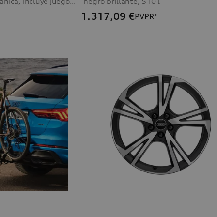
con basculación mecánica, incluye juego de componentes eléctricos, para vehículos con suspensión neumática
negro brillante, 510 l
1.317,09
€
PVPR*