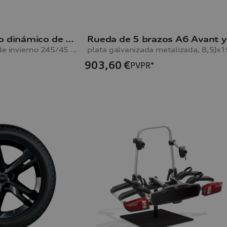
Rueda con diseño dinámico de 10 radios A6 Avant y A6 Limousine
8,0Jx19, neumático de invierno 245/45 R19 102V XL, izquierda
903,60
€
PVPR*