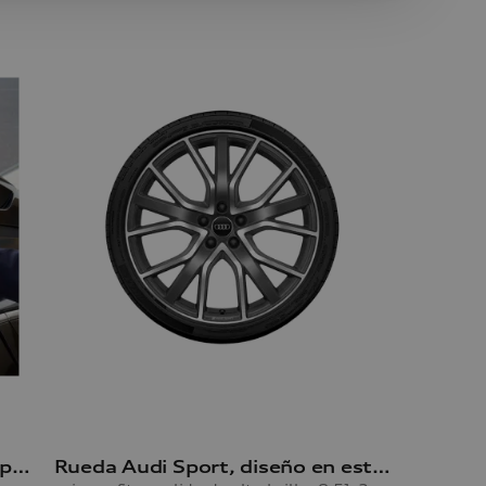
Baúl portaesquíes y portaequipajes
Rueda Audi Sport, diseño en estrella de 5 radios en V A6 Avant y A6 Limousine