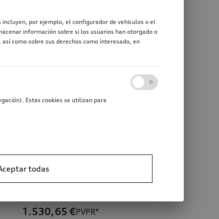
 incluyen, por ejemplo, el configurador de vehículos o el
macenar información sobre si los usuarios han otorgado o
r, así como sobre sus derechos como interesado, en
gación). Estas cookies se utilizan para
Aceptar todas
Enganche de remolque A6, A7
con basculación mecánica, incluye juego de componentes eléctricos, para vehículos con suspensión de acero
1.530,65
€
PVPR*