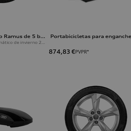
Rueda con diseño Ramus de 5 brazos A6 Avant y A6 Limousine
negro, 8,0Jx19, neumático de invierno 245/45 R19 102V XL, izquierda
874,83
€
PVPR*