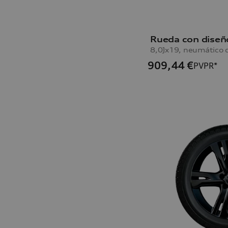
909,44
€
PVPR*