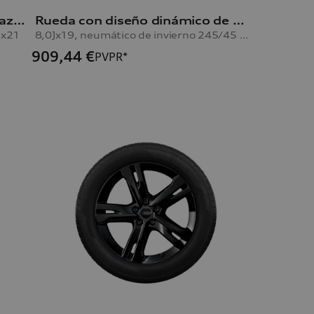
Llanta con diseño Falx de 5 brazos A6
Rueda con diseño dinámico de 10 radios A6 Avant y A6 Limousine
Jx21
8,0Jx19, neumático de invierno 245/45 R19 102V XL, derecha
909,44
€
PVPR*