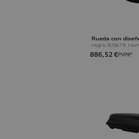
886,52
€
PVPR*