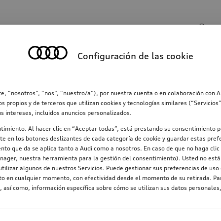
Entrada de búsqueda
Configuración de las cookie
ección
Familia
Comunicación
Electromovilid
e, “nosotros”, “nos”, “nuestro/a”), por nuestra cuenta o en colaboración con 
os propios y de terceros que utilizan cookies y tecnologías similares (“Servicio
us intereses, incluidos anuncios personalizados.
I e
197
ntimiento. Al hacer clic en “Aceptar todas”, está prestando su consentimiento p
e en los botones deslizantes de cada categoría de cookie y guardar estas prefe
nto que da se aplica tanto a Audi como a nosotros. En caso de que no haga clic 
nager, nuestra herramienta para la gestión del consentimiento). Usted no está 
tilizar algunos de nuestros Servicios. Puede gestionar sus preferencias de uso 
Apto para cadenas de nieve
Diámetro de la llanta
nto en cualquier momento, con efectividad desde el momento de su retirada. Par
 así como, información específica sobre cómo se utilizan sus datos personales