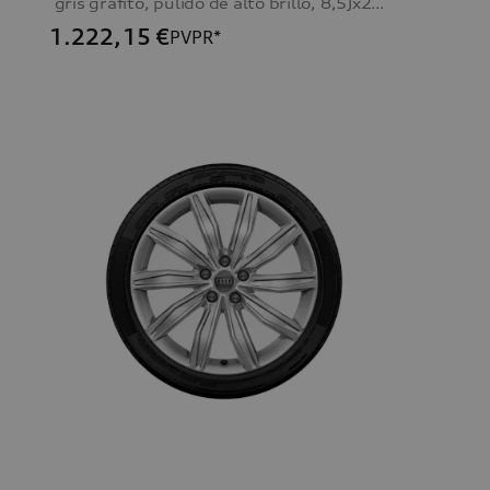
gris grafito, pulido de alto brillo, 8,5Jx20, neumático 255/40 R20 101Y XL
1.222,15
€
PVPR*