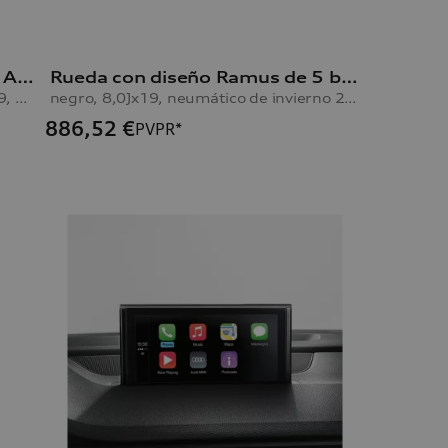
Rueda de 5 brazos A6 Avant y A6 Limousine
Rueda con diseño Ramus de 5 brazos A6 Avant y A6 Limousine
plata galvanizada metalizada, 8,5Jx19, neumático 245/45 R19 102Y XL
negro, 8,0Jx19, neumático de invierno 245/45 R19 102V XL, derecha
886,52
€
PVPR*