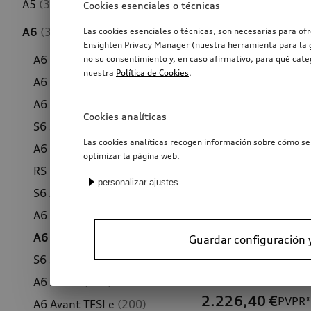
A5
(314)
Cookies esenciales o técnicas
A6
(318)
Las cookies esenciales o técnicas, son necesarias para of
Ensighten Privacy Manager (nuestra herramienta para la g
A6 allroad
(38)
no su consentimiento y, en caso afirmativo, para qué cat
nuestra
Política de Cookies
.
A6 allroad e-hybrid
(7)
A6 Saloon
(168)
Cookies analíticas
S6 Saloon
(154)
Las cookies analíticas recogen información sobre cómo se 
A6 Avant
(172)
optimizar la página web.
RS 6 Avant
(145)
personalizar ajustes
S6 Avant
(159)
A6 Saloon
(203)
A6 Limousine TFSI e
(197)
Guardar configuración 
S6 Saloon
(190)
Cesta portaequi
A6 Avant
(208)
2.226,40
€
PVPR*
A6 Avant TFSI e
(200)