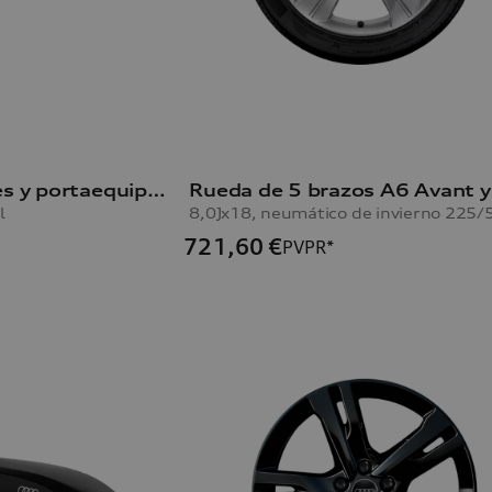
Baúl portaesquíes y portaequipajes
l
721,60
€
PVPR*