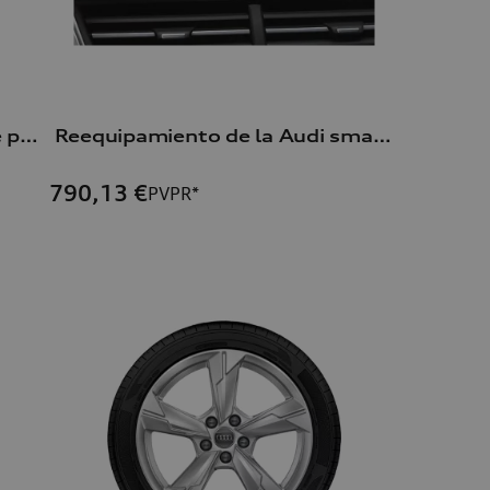
Portabicicletas para enganche para remolque
Reequipamiento de la Audi smartphone interface
790,13
€
PVPR*