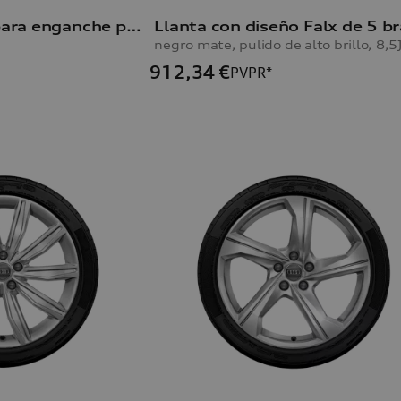
Portabicicletas para enganche para remolque
negro mate, pulido de alto brillo, 8,5
912,34
€
PVPR*