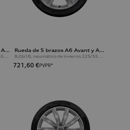
Rueda de 5 brazos A6 Avant y A6 Limousine
Rueda de 5 brazos A6 Avant y A6 Limousine
8,0Jx18, neumático de invierno 225/55 R18 102V XL, derecha
8,0Jx18, neumático de invierno 225/55 R18 102V XL, izquierda
721,60
€
PVPR*