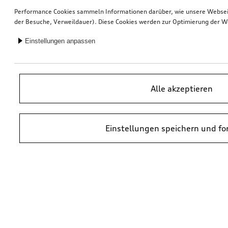
Performance Cookies sammeln Informationen darüber, wie unsere Webseite
der Besuche, Verweildauer). Diese Cookies werden zur Optimierung der W
Einstellungen anpassen
Alle akzeptieren
Einstellungen speichern und fo
*UVP = Unverbindliche Preisempfehlung des Herstellers. Die Preise von
Audi Partnern können abweichen. Durch den Einbau und durch
erforderliche Audi Originalteile können zusätzliche Kosten entstehen.