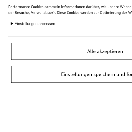
Performance Cookies sammeln Informationen darüber, wie unsere Webseite
der Besuche, Verweildauer). Diese Cookies werden zur Optimierung der W
Einstellungen anpassen
Alle akzeptieren
Einstellungen speichern und fo
*UVP = Unverbindliche Preisempfehlung des Herstellers. Die Preise von
Audi Partnern können abweichen. Durch den Einbau und durch
erforderliche Audi Originalteile können zusätzliche Kosten entstehen.