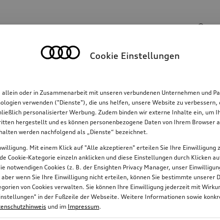
Suchinhalte
Cookie Einstellungen
Familie
Komfort & Schutz
E-Mobilität
R
, allein oder in Zusammenarbeit mit unseren verbundenen Unternehmen und Par
hnologien verwenden ("Dienste"), die uns helfen, unsere Website zu verbessern
hließlich personalisierter Werbung. Zudem binden wir externe Inhalte ein, um 
tten hergestellt und es können personenbezogene Daten von Ihrem Browser an 
nhalten werden nachfolgend als „Dienste“ bezeichnet.
willigung. Mit einem Klick auf "Alle akzeptieren" erteilen Sie Ihre Einwilligun
jede Cookie-Kategorie einzeln anklicken und diese Einstellungen durch Klicken a
 die notwendigen Cookies (z. B. der Ensighten Privacy Manager, unser Einwillig
, aber wenn Sie Ihre Einwilligung nicht erteilen, können Sie bestimmte unserer 
orien von Cookies verwalten. Sie können Ihre Einwilligung jederzeit mit Wirk
e-Einstellungen" in der Fußzeile der Webseite. Weitere Informationen sowie ko
enschutzhinweis
und im
Impressum
.