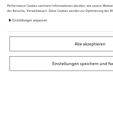
Performance Cookies sammeln Informationen darüber, wie unsere Webseite
der Besuche, Verweildauer). Diese Cookies werden zur Optimierung der W
Einstellungen anpassen
Alle akzeptieren
Einstellungen speichern und fo
*UVP = Unverbindliche Preisempfehlung des Herstellers. Die Preise von
Audi Partnern können abweichen. Durch den Einbau und durch
erforderliche Audi Originalteile können zusätzliche Kosten entstehen.