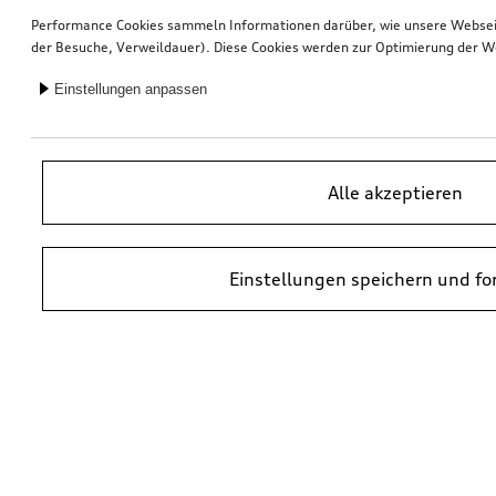
Performance Cookies sammeln Informationen darüber, wie unsere Webseite
der Besuche, Verweildauer). Diese Cookies werden zur Optimierung der W
Einstellungen anpassen
Alle akzeptieren
Einstellungen speichern und fo
*UVP = Unverbindliche Preisempfehlung des Herstellers. Die Preise von
Audi Partnern können abweichen. Durch den Einbau und durch
erforderliche Audi Originalteile können zusätzliche Kosten entstehen.